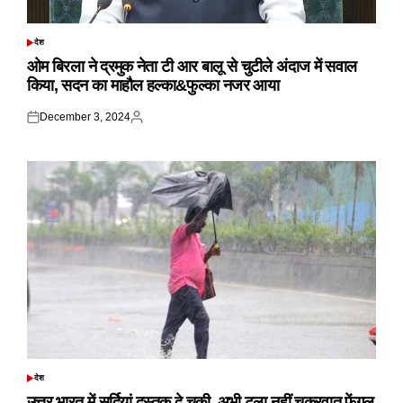
देश
POSTED
IN
ओम बिरला ने द्रमुक नेता टी आर बालू से चुटीले अंदाज में सवाल
किया, सदन का माहौल हल्का&फुल्का नजर आया
December 3, 2024
Posted
Posted
on
by
देश
POSTED
IN
उत्तर भारत में सर्दियां दस्तक दे चुकी, अभी टला नहीं चक्रवात फेंगल