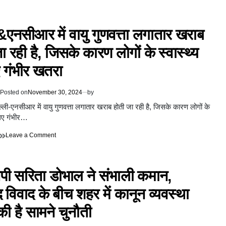
अब
ट्रामा
भाजपा
नेटवर्क
के
तैयार
&एनसीआर में वायु गुणवत्ता लगातार खराब
एक
नेता
ा रही है, जिसके कारण लोगों के स्वास्थ्य
ने
दावा
 गंभीर खतरा
किया
है
कि
Posted on
November 30, 2024
by
महाराष्ट्र
में
ल्ली-एनसीआर में वायु गुणवत्ता लगातार खराब होती जा रही है, जिसके कारण लोगों के
पांच
 लिए गंभीर…
दिसंबर
को
on
Leave a Comment
नई
दिल्ली&एनसीआर
सरकार
में
बनेगी,
वायु
CM
पी सरिता डोभाल ने संभाली कमान,
गुणवत्ता
की
लगातार
रेस
 विवाद के बीच शहर में कानून व्यवस्था
खराब
में
होती
फडणवीस
की है सामने चुनौती
जा
सबसे
रही
आगे
है,