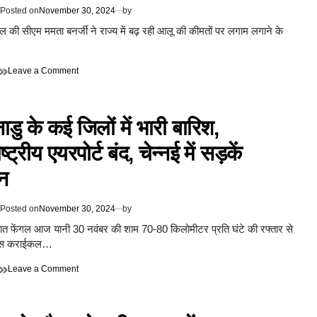
Posted on
November 30, 2024
by
गाल की सीएम ममता बनर्जी ने राज्य में बढ़ रही आलू की कीमतों पर लगाम लगाने के
…
on
Leave a Comment
ममता
बनर्जी
ने
डु के कई जिलों में भारी बारिश,
राज्य
में
्ट्रीय एयरपोर्ट बंद, चेन्नई में सड़कें
बढ़
रही
न
आलू
की
कीमतों
Posted on
November 30, 2024
by
पर
लगाम
वात फेंगल आज यानी 30 नवंबर की शाम 70-80 किलोमीटर प्रति घंटे की रफ्तार से
लगाने
 पास कराईकल…
के
लिए
on
Leave a Comment
ट्रकों
तमिलनाडु
के
के
बाहर
कई
जाने