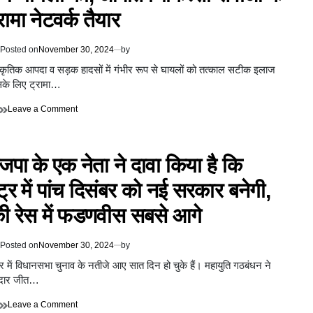
कोर्ट
रामा नेटवर्क तैयार
ने
खारिज
की
Posted on
November 30, 2024
by
मुस्लिम
पक्ष
राकृतिक आपदा व सड़क हादसों में गंभीर रूप से घायलों को तत्काल सटीक इलाज
की
के लिए ट्रामा…
अपील,
गिराई
on
Leave a Comment
जाएंगी
उत्तराखंड
संजौली
में
मस्जिद
तत्काल
की
पा के एक नेता ने दावा किया है कि
और
3
सटीक
मंजिल
्ट्र में पांच दिसंबर को नई सरकार बनेगी,
इलाज
मिलेगा
 रेस में फडणवीस सबसे आगे
हादसों
में
घायलों
Posted on
November 30, 2024
by
को,
आपात
्ट्र में विधानसभा चुनाव के नतीजे आए सात दिन हो चुके हैं। महायुति गठबंधन ने
चिकित्सा
ोरदार जीत…
सेवाओं
के
on
Leave a Comment
लिए