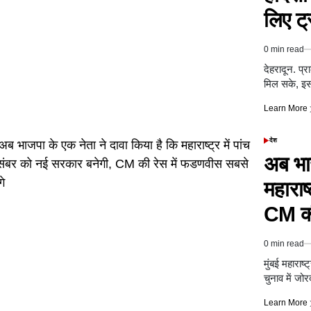
लिए ट्
0 min read
Estimated
read
देहरादून. प्
time
मिल सके, इस
Learn More
देश
POSTED
IN
अब भाज
महाराष
CM की
0 min read
Estimated
read
मुंबई महाराष
time
चुनाव में ज
Learn More