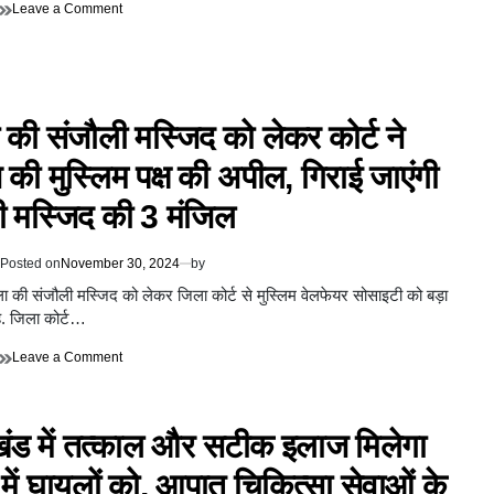
on
Leave a Comment
एकनाथ
शिंदे
गांव
पहुंचे
तो
की संजौली मस्जिद को लेकर कोर्ट ने
तबीयत
बिगड़ी,
की मुस्लिम पक्ष की अपील, गिराई जाएंगी
मीडिया
रिपोर्ट
ी मस्जिद की 3 मंजिल
में
दावा&
डॉक्टरों
Posted on
November 30, 2024
by
की
टीम
ा की संजौली मस्जिद को लेकर जिला कोर्ट से मुस्लिम वेलफेयर सोसाइटी को बड़ा
पहुंची
. जिला कोर्ट…
सतारा
on
Leave a Comment
शिमला
की
संजौली
ाखंड में तत्काल और सटीक इलाज मिलेगा
मस्जिद
को
 में घायलों को, आपात चिकित्सा सेवाओं के
लेकर