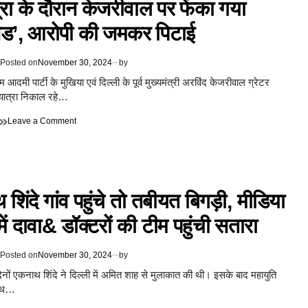
रा के दौरान केजरीवाल पर फेंका गया
जिलों
पर
में
लगाई
विड’, आरोपी की जमकर पिटाई
भारी
रोक
बारिश,
अंतरराष्ट्रीय
Posted on
November 30, 2024
by
एयरपोर्ट
बंद,
आदमी पार्टी के मुखिया एवं दिल्ली के पूर्व मुख्यमंत्री अरविंद केजरीवाल ग्रेटर
चेन्नई
दयात्रा निकाल रहे…
में
सड़कें
on
Leave a Comment
जलमग्न
पदयात्रा
के
दौरान
केजरीवाल
पर
शिंदे गांव पहुंचे तो तबीयत बिगड़ी, मीडिया
फेंका
गया
 में दावा& डॉक्टरों की टीम पहुंची सतारा
‘लिक्विड’,
आरोपी
की
Posted on
November 30, 2024
by
जमकर
पिटाई
दिनों एकनाथ शिंदे ने दिल्ली में अमित शाह से मुलाकात की थी। इसके बाद महायुति
साथ…