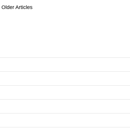
osts
Older Articles
avigation