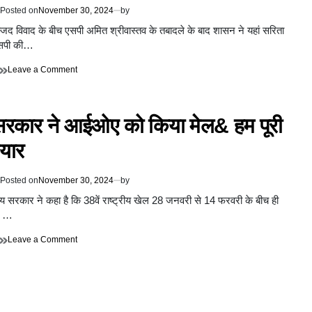
Posted on
November 30, 2024
by
जिसके
कारण
्जिद विवाद के बीच एसपी अमित श्रीवास्तव के तबादले के बाद शासन ने यहां सरिता
लोगों
एसपी की…
के
स्वास्थ्य
on
Leave a Comment
के
नई
लिए
एसपी
गंभीर
सरिता
खतरा
 सरकार ने आईओए को किया मेल& हम पूरी
डोभाल
ने
ैयार
संभाली
कमान,
मस्जिद
Posted on
November 30, 2024
by
विवाद
के
ज्य सरकार ने कहा है कि 38वें राष्ट्रीय खेल 28 जनवरी से 14 फरवरी के बीच ही
बीच
े।…
शहर
में
on
Leave a Comment
कानून
राज्य
व्यवस्था
सरकार
बनाने
ने
की
आईओए
है
को
सामने