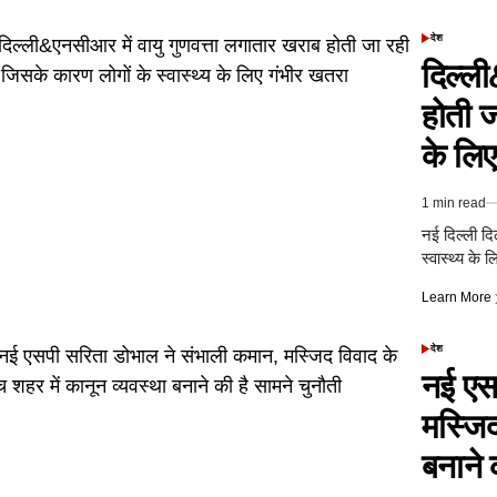
देश
POSTED
IN
दिल्ली
होती ज
के लिए
1 min read
Estimated
read
नई दिल्ली दि
time
स्वास्थ्य के
Learn More
देश
POSTED
IN
नई एस
मस्जिद
बनाने 