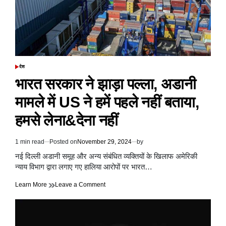
देश
POSTED
IN
भारत सरकार ने झाड़ा पल्ला, अडानी
मामले में US ने हमें पहले नहीं बताया,
हमसे लेना&देना नहीं
1 min read
Posted on
November 29, 2024
by
Estimated
read
नई दिल्ली अडानी समूह और अन्य संबंधित व्यक्तियों के खिलाफ अमेरिकी
time
न्याय विभाग द्वारा लगाए गए हालिया आरोपों पर भारत…
on
Learn More
Leave a Comment
भारत
सरकार
ने
झाड़ा