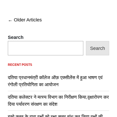
CM
आतिशी
का
विजेंद्र
Posts
←
Older Articles
गुप्ता
को
navigation
चैलेंज,
पार्टी
Search
से
कहूंगी
Search
आपके
खिलाफ
न
उतारे
RECENT POSTS
कैंडिडेट
दतिया प्रधानमंत्री कॉलेज ऑफ़ एक्सीलेंस में हुआ भाषण एवं
रंगोली प्रतियोगिता का आयोजन
दतिया कलेक्टर ने मत्स्य विभाग का निरीक्षण किया,वृक्षारोपण कर
दिया पर्यावरण संरक्षण का संदेश
इको क्लब के द्वारा वृक्षों को रक्षा सूत्र बांध कर लिया वृक्षों की