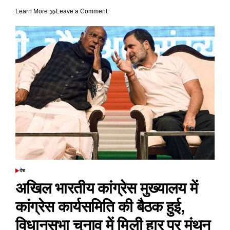
on
Learn More
Leave a Comment
गुजरात
की
जेल
से
कैसे
गैंग
चला
रहा
है’,
सरकार
का
मिल
रहा
संरक्षण,
केंद्र
सरकार
पर
देश
POSTED
भड़के
IN
अखिल भारतीय कांग्रेस मुख्यालय में
केजरीवाल
कांग्रेस कार्यसमिति की बैठक हुई,
विधानसभा चुनाव में मिली हार पर मंथन