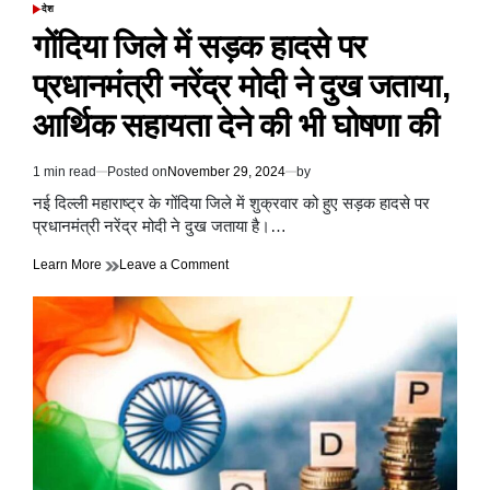
करंदलाजे
देश
POSTED
ने
IN
गोंदिया जिले में सड़क हादसे पर
राज्यसभा
में
प्रधानमंत्री नरेंद्र मोदी ने दुख जताया,
बताया
आर्थिक सहायता देने की भी घोषणा की
1 min read
Posted on
November 29, 2024
by
Estimated
read
नई दिल्ली महाराष्ट्र के गोंदिया जिले में शुक्रवार को हुए सड़क हादसे पर
time
प्रधानमंत्री नरेंद्र मोदी ने दुख जताया है।…
on
Learn More
Leave a Comment
गोंदिया
जिले
में
सड़क
हादसे
पर
प्रधानमंत्री
नरेंद्र
मोदी
ने
दुख