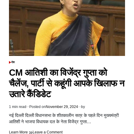
सुरक्षाबलों
ने
आतंकवादी
ठिकाने
का
भंडाफोड़
किया,
गोला&बारूद
बरामद
देश
POSTED
IN
CM आतिशी का विजेंद्र गुप्ता को
चैलेंज, पार्टी से कहूंगी आपके खिलाफ न
उतारे कैंडिडेट
1 min read
Posted on
November 29, 2024
by
Estimated
read
नई दिल्ली दिल्ली विधानसभा के शीतकालीन सत्र के पहले दिन मुख्यमंत्री
time
आतिशी ने भाजपा विधायक दल के नेता विजेंद्र गुप्ता…
on
Learn More
Leave a Comment