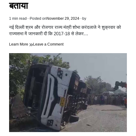
बताया
1 min read
Posted on
November 29, 2024
by
Estimated
read
नई दिल्ली श्रम और रोजगार राज्य मंत्री शोभा करंदलाजे ने शुक्रवार को
time
राज्यसभा में जानकारी दी कि 2017-18 से लेकर…
on
Learn More
Leave a Comment
भारत
में
महिला
कर्मचारियों
की
संख्या
6
वर्षों
में
22%
से
बढ़कर
40.3%
हुई,
मंत्री
शोभा