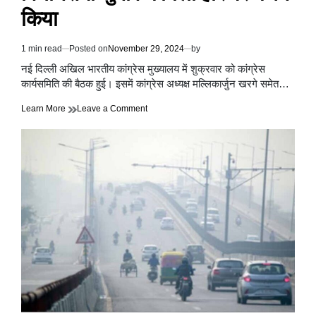
किया
1 min read
Posted on
November 29, 2024
by
Estimated
read
नई दिल्ली अखिल भारतीय कांग्रेस मुख्यालय में शुक्रवार को कांग्रेस
time
कार्यसमिति की बैठक हुई। इसमें कांग्रेस अध्यक्ष मल्लिकार्जुन खरगे समेत…
on
Learn More
Leave a Comment
अखिल
भारतीय
कांग्रेस
मुख्यालय
में
कांग्रेस
कार्यसमिति
की
बैठक
हुई,
विधानसभा
चुनाव
में
मिली
हार
पर