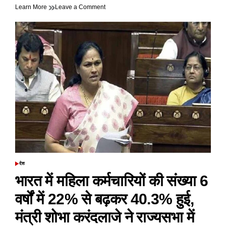
on
Learn More
Leave a Comment
घर
में
घुसकर
परिवार
को
उतारा
मौत
के
घाट,
अज्ञात
लोगों
ने
धारदार
हथियारों
से
किया
था
देश
POSTED
वार
IN
भारत में महिला कर्मचारियों की संख्या 6
वर्षों में 22% से बढ़कर 40.3% हुई,
मंत्री शोभा करंदलाजे ने राज्यसभा में