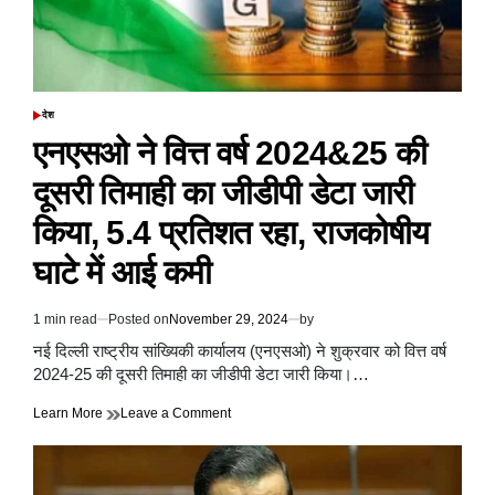
जताया,
आर्थिक
सहायता
देने
की
भी
देश
POSTED
घोषणा
IN
एनएसओ ने वित्त वर्ष 2024&25 की
की
दूसरी तिमाही का जीडीपी डेटा जारी
किया, 5.4 प्रतिशत रहा, राजकोषीय
घाटे में आई कमी
1 min read
Posted on
November 29, 2024
by
Estimated
read
नई दिल्ली राष्ट्रीय सांख्यिकी कार्यालय (एनएसओ) ने शुक्रवार को वित्त वर्ष
time
2024-25 की दूसरी तिमाही का जीडीपी डेटा जारी किया।…
on
Learn More
Leave a Comment
एनएसओ
ने
वित्त
वर्ष