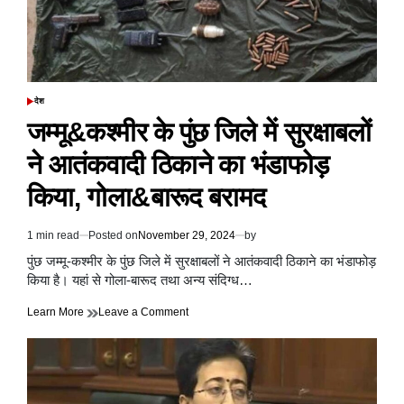
श्रेणी
में
दर्ज
देश
POSTED
IN
जम्मू&कश्मीर के पुंछ जिले में सुरक्षाबलों
ने आतंकवादी ठिकाने का भंडाफोड़
किया, गोला&बारूद बरामद
1 min read
Posted on
November 29, 2024
by
Estimated
read
पुंछ जम्मू-कश्मीर के पुंछ जिले में सुरक्षाबलों ने आतंकवादी ठिकाने का भंडाफोड़
time
किया है। यहां से गोला-बारूद तथा अन्य संदिग्ध…
on
Learn More
Leave a Comment
जम्मू&कश्मीर
के
पुंछ
जिले
में