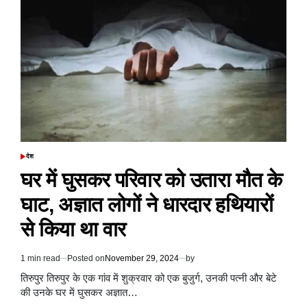
पल्ला,
अडानी
मामले
में
US
ने
हमें
पहले
नहीं
बताया,
हमसे
लेना&देना
नहीं
देश
POSTED
IN
घर में घुसकर परिवार को उतारा मौत के
घाट, अज्ञात लोगों ने धारदार हथियारों
से किया था वार
1 min read
Posted on
November 29, 2024
by
Estimated
read
तिरुपुर तिरुपुर के एक गांव में शुक्रवार को एक बुजुर्ग, उनकी पत्नी और बेटे
time
की उनके घर में घुसकर अज्ञात…