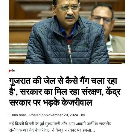
2024&25
की
दूसरी
तिमाही
का
जीडीपी
डेटा
जारी
किया,
5.4
प्रतिशत
रहा,
राजकोषीय
देश
POSTED
घाटे
IN
गुजरात की जेल से कैसे गैंग चला रहा
में
आई
है’, सरकार का मिल रहा संरक्षण, केंद्र
कमी
सरकार पर भड़के केजरीवाल
1 min read
Posted on
November 29, 2024
by
Estimated
read
नई दिल्ली दिल्ली के पूर्व मुख्यमंत्री और आम आदमी पार्टी के राष्ट्रीय
time
संयोजक अरविंद केजरीवाल ने केंद्र सरकार पर हमला…