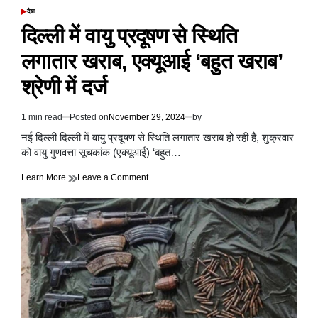
मंथन
देश
POSTED
किया
IN
दिल्ली में वायु प्रदूषण से स्थिति
लगातार खराब, एक्यूआई ‘बहुत खराब’
श्रेणी में दर्ज
1 min read
Posted on
November 29, 2024
by
Estimated
read
नई दिल्ली दिल्ली में वायु प्रदूषण से स्थिति लगातार खराब हो रही है, शुक्रवार
time
को वायु गुणवत्ता सूचकांक (एक्यूआई) ‘बहुत…
on
Learn More
Leave a Comment
दिल्ली
में
वायु
प्रदूषण
से
स्थिति
लगातार
खराब,
एक्यूआई
‘बहुत
खराब’