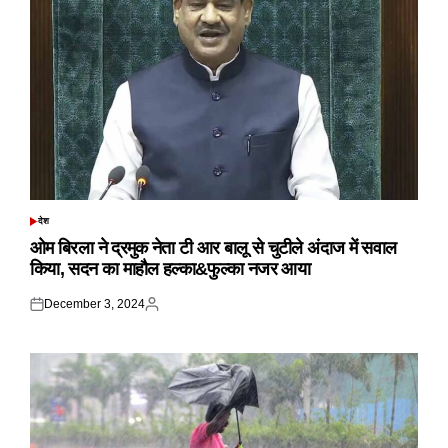
देश
POSTED
IN
ओम बिरला ने द्रमुक नेता टी आर बालू से चुटीले अंदाज में सवाल
किया, सदन का माहौल हल्का&फुल्का नजर आया
December 3, 2024
Posted
Posted
on
by