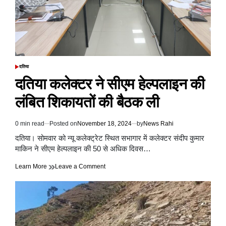
दतिया
POSTED
IN
दतिया कलेक्टर ने सीएम हेल्पलाइन की
लंबित शिकायतों की बैठक ली
0 min read
Posted on
November 18, 2024
by
News Rahi
Estimated
read
दतिया। सोमवार को न्यू कलेक्ट्रेट स्थित सभागार में कलेक्टर संदीप कुमार
time
माकिन ने सीएम हेल्पलाइन की 50 से अधिक दिवस…
on
Learn More
Leave a Comment
दतिया
कलेक्टर
ने
सीएम
हेल्पलाइन
की