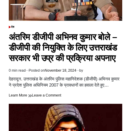
पर
सुप्रीम
कोर्ट
ने
CAQM
देश
POSTED
को
IN
अंतरिम डीजीपी अभिनव कुमार बोले –
फटकार
लगाई
डीजीपी की नियुक्ति के लिए उत्तराखंड
सरकार भी उप्र की प्रक्रिया अपनाए
0 min read
Posted on
November 18, 2024
by
Estimated
read
देहरादून. उत्तराखंड के अंतरिम पुलिस महानिदेशक (डीजीपी) अभिनव कुमार
time
ने प्रदेश पुलिस अधिनियम 2007 के प्रावधानों का हवाला देते हुए…
on
Learn More
Leave a Comment
अंतरिम
डीजीपी
अभिनव
कुमार
बोले
–