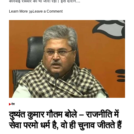
कार्रवाई रविवार को भी जारी रही। इस दौरान…
on
Learn More
Leave a Comment
हल्द्वानी
में
ब‍िजली
व‍िभाग
ने
24
घरों
के
क्‍यों
काटे
कनेक्शन?
देश
POSTED
IN
दुष्यंत कुमार गौतम बोले – राजनीति में
सेवा परमो धर्म है, वो ही चुनाव जीतते हैं