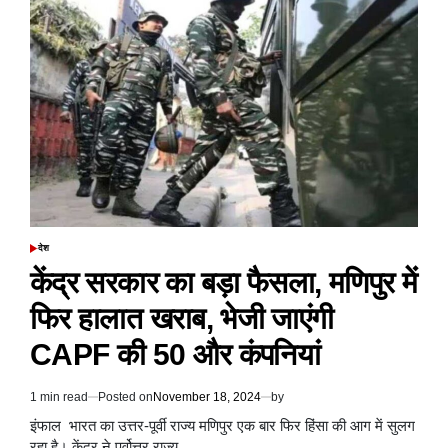
लॉरेंस
विश्नोई
के
नाम
पर
मांगी
दो
करोड़
की
रंगदारी
देश
POSTED
IN
केंद्र सरकार का बड़ा फैसला, मणिपुर में
फिर हालात खराब, भेजी जाएंगी
CAPF की 50 और कंपनियां
1 min read
Posted on
November 18, 2024
by
Estimated
read
इंफाल भारत का उत्तर-पूर्वी राज्य मणिपुर एक बार फिर हिंसा की आग में सुलग
time
रहा है। केंद्र ने पूर्वोत्तर राज्य…