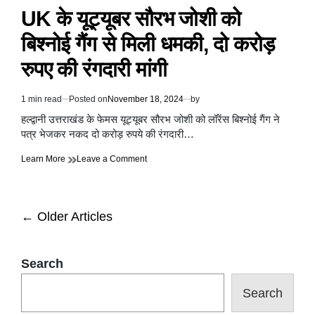
IN
UK के यूट्यूबर सौरभ जोशी को
बिश्नोई गैंग से मिली धमकी, दो करोड़
रुपए की रंगदारी मांगी
1 min read
Posted on
November 18, 2024
by
Estimated
read
हल्द्वानी उत्तराखंड के फेमस यूट्यूबर सौरभ जोशी को लॉरेंस बिश्नोई गैंग ने
time
पत्र भेजकर नकद दो करोड़ रुपये की रंगदारी…
on
Learn More
Leave a Comment
UK
के
यूट्यूबर
सौरभ
Posts
←
Older Articles
जोशी
को
navigation
बिश्नोई
गैंग
Search
से
मिली
Search
धमकी,
दो