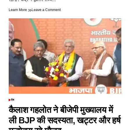
on
Learn More
Leave a Comment
केंद्र
सरकार
का
बड़ा
फैसला,
मणिपुर
में
फिर
हालात
खराब,
भेजी
जाएंगी
CAPF
की
50
और
कंपनियां
देश
POSTED
IN
कैलाश गहलोत ने बीजेपी मुख्यालय में
ली BJP की सदस्यता, खट्टर और हर्ष