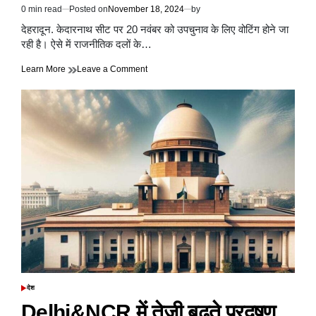
0 min read
Posted on
November 18, 2024
by
Estimated
read
देहरादून. केदारनाथ सीट पर 20 नवंबर को उपचुनाव के लिए वोटिंग होने जा
time
रही है। ऐसे में राजनीतिक दलों के…
on
Learn More
Leave a Comment
दुष्यंत
कुमार
गौतम
बोले
–
राजनीति
में
सेवा
परमो
धर्म
है,
वो
ही
चुनाव
जीतते
हैं
देश
POSTED
IN
Delhi&NCR में तेजी बढ़ते प्रदूषण