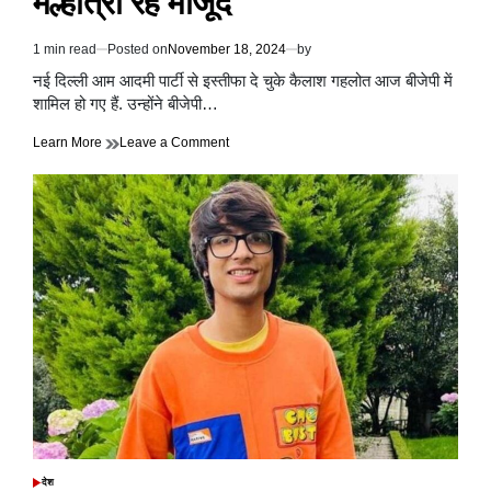
मल्होत्रा रहे मौजूद
1 min read
Posted on
November 18, 2024
by
Estimated
read
नई दिल्ली आम आदमी पार्टी से इस्तीफा दे चुके कैलाश गहलोत आज बीजेपी में
time
शामिल हो गए हैं. उन्होंने बीजेपी…
on
Learn More
Leave a Comment
कैलाश
गहलोत
ने
बीजेपी
मुख्यालय
में
ली
BJP
की
सदस्यता,
खट्टर
और
हर्ष
मल्होत्रा
रहे
मौजूद
देश
POSTED