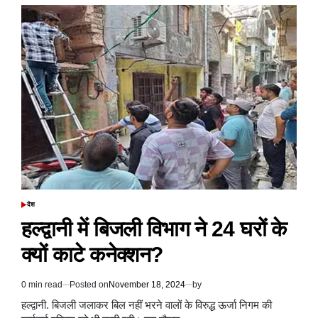
में
हाईवे
पर
रूकी
वाहनों
की
रफ्तार,
दो
दिनों
से
मार्ग
बंद;
NH
के
पास
भूस्खलन
देश
POSTED
जारी
IN
हल्द्वानी में ब‍िजली व‍िभाग ने 24 घरों के
क्‍यों काटे कनेक्शन?
0 min read
Posted on
November 18, 2024
by
Estimated
read
हल्द्वानी. बिजली जलाकर बिल नहीं भरने वालों के विरुद्ध ऊर्जा निगम की
time