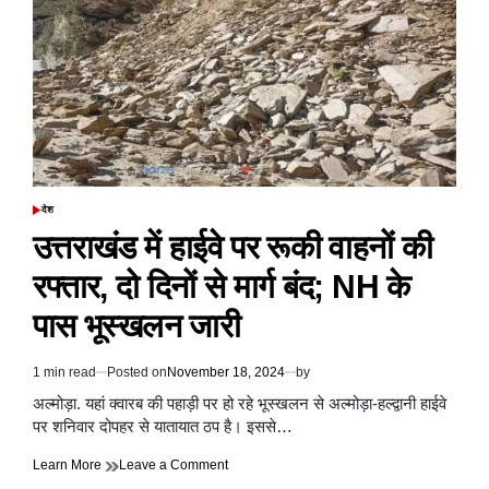
लंबित
शिकायतों
की
बैठक
ली
देश
POSTED
IN
उत्तराखंड में हाईवे पर रूकी वाहनों की
रफ्तार, दो दिनों से मार्ग बंद; NH के
पास भूस्खलन जारी
1 min read
Posted on
November 18, 2024
by
Estimated
read
अल्मोड़ा. यहां क्वारब की पहाड़ी पर हो रहे भूस्खलन से अल्मोड़ा-हल्द्वानी हाईवे
time
पर शनिवार दोपहर से यातायात ठप है। इससे…
on
Learn More
Leave a Comment
उत्तराखंड