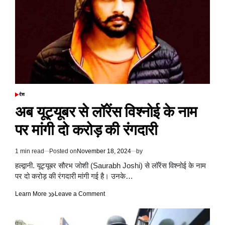
डीजीपी
की
नियुक्ति
के
लिए
उत्तराखंड
सरकार
भी
उप्र
की
प्रक्रिया
देश
POSTED
अपनाए
IN
अब यूट्यूबर से लॉरेंस विश्नोई के नाम
पर मांगी दो करोड़ की रंगदारी
1 min read
Posted on
November 18, 2024
by
Estimated
read
हल्द्वानी. यूट्यूबर सौरभ जोशी (Saurabh Joshi) से लॉरेंस विश्नोई के नाम
time
पर दो करोड़ की रंगदारी मांगी गई है। उनके…
on
Learn More
Leave a Comment
अब
यूट्यूबर
से