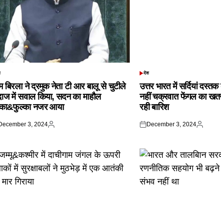
श
देश
TED
POSTED
IN
 बिरला ने द्रमुक नेता टी आर बालू से चुटीले
उत्तर भारत में सर्दियां दस्त
दाज में सवाल किया, सदन का माहौल
नहीं चक्रवात फेंगल का खतरा,
्का&फुल्का नजर आया
रही बारिश
December 3, 2024
December 3, 2024
ted
Posted
Posted
Posted
by
on
by