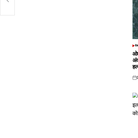
दे
POS
IN
ओम
अं
हल
Pos
on