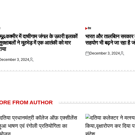
श
देश
TED
POSTED
IN
्मू&कश्मीर में दाचीगाम जंगल के ऊपरी इलाकों
भारत और तालबिान सरकार 
 सुरक्षाबलों ने मुठभेड़ में एक आतंकी को मार
सहयोग भी बढ़ने जा रहा है ज
राया
December 3, 2024
Posted
Posted
December 3, 2024
on
by
ted
Posted
by
ORE FROM AUTHOR