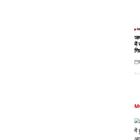
दे
POS
IN
जम
में
गि
Pos
on
M