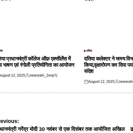
िया
दतिया
TED
POSTED
IN
िया प्रधानमंत्री कॉलेज ऑफ़ एक्सीलेंस में
दतिया कलेक्टर ने मत्स्य विभ
आ भाषण एवं रंगोली प्रतियोगिता का आयोजन
किया,वृक्षारोपण कर दिया पर्
संदेश
August 12, 2025
newsrahi_2evp7j
ted
Posted
August 12, 2025
newsrah
by
Posted
Posted
on
by
ost
revious:
रधानमंत्री नरेंद्र मोदी 30 नवंबर से एक दिसंबर तक आयोजित अखिल
ढ
avigation