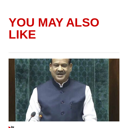
YOU MAY ALSO
LIKE
देश