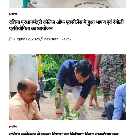
दतिया
POSTED
IN
दतिया प्रधानमंत्री कॉलेज ऑफ़ एक्सीलेंस में हुआ भाषण एवं रंगोली
प्रतियोगिता का आयोजन
August 12, 2025
newsrahi_2evp7j
Posted
Posted
on
by
दतिया
POSTED
IN
दतिया कलेक्टर ने मत्स्य विभाग का निरीक्षण किया,वृक्षारोपण कर