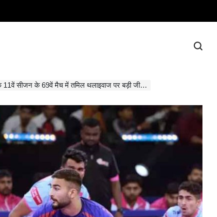
11वें सीजन के 69वें मैच में तमिल थलाइवाज पर बड़ी जीत दर्ज की