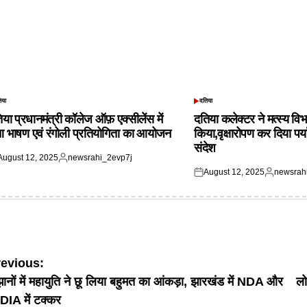
िया
दतिया
TED
POSTED
IN
िया प्रधानमंत्री कॉलेज ऑफ़ एक्सीलेंस में
दतिया कलेक्टर ने मत्स्य विभ
आ भाषण एवं रंगोली प्रतियोगिता का आयोजन
किया,वृक्षारोपण कर दिया पर्
संदेश
August 12, 2025
newsrahi_2evp7j
ted
Posted
August 12, 2025
newsrah
by
Posted
Posted
on
by
ost
revious:
झानों में महायुति ने छू लिया बहुमत का आंकड़ा, झारखंड में NDA और
लो
avigation
DIA में टक्कर