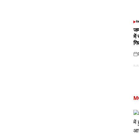
दे
POS
IN
जम
में
गि
Pos
on
M