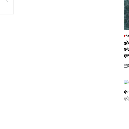
दे
POS
IN
ओम
अं
हल
Pos
on