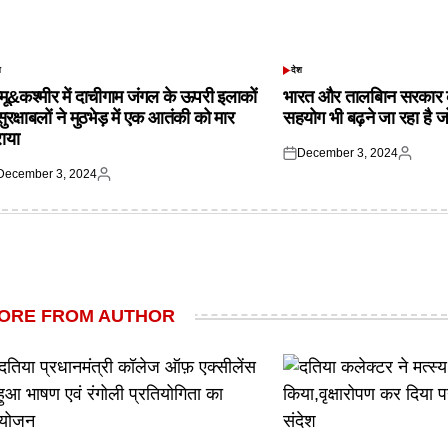
श
देश
TED
POSTED
IN
्मू&कश्मीर में दाचीगाम जंगल के ऊपरी इलाकों
भारत और तालबिान सरकार 
 सुरक्षाबलों ने मुठभेड़ में एक आतंकी को मार
सहयोग भी बढ़ने जा रहा है ज
राया
December 3, 2024
Posted
Posted
December 3, 2024
on
by
ted
Posted
by
ORE FROM AUTHOR