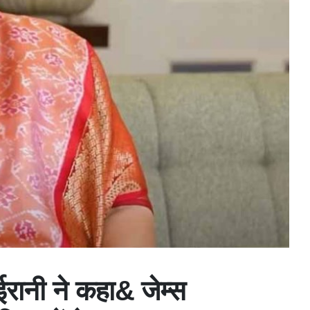
ति ईरानी ने कहा& जेम्स