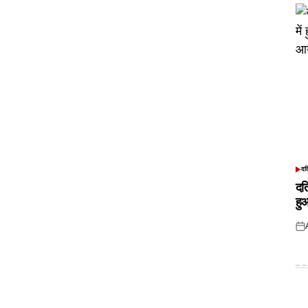
दत
POS
IN
दत
हु
Pos
on