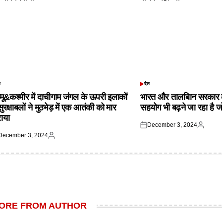
श
देश
TED
POSTED
IN
्मू&कश्मीर में दाचीगाम जंगल के ऊपरी इलाकों
भारत और तालबिान सरकार 
 सुरक्षाबलों ने मुठभेड़ में एक आतंकी को मार
सहयोग भी बढ़ने जा रहा है ज
राया
December 3, 2024
Posted
Posted
December 3, 2024
on
by
ted
Posted
by
ORE FROM AUTHOR