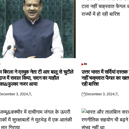
श
देश
TED
POSTED
IN
 बिरला ने द्रमुक नेता टी आर बालू से चुटीले
उत्तर भारत में सर्दियां दस्त
दाज में सवाल किया, सदन का माहौल
नहीं चक्रवात फेंगल का खतरा,
्का&फुल्का नजर आया
रही बारिश
December 3, 2024
December 3, 2024
ted
Posted
Posted
Posted
by
on
by