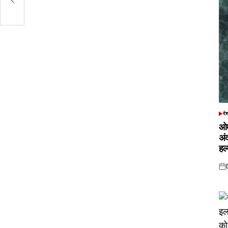
दे
POS
IN
ओम
अं
हल
Pos
on