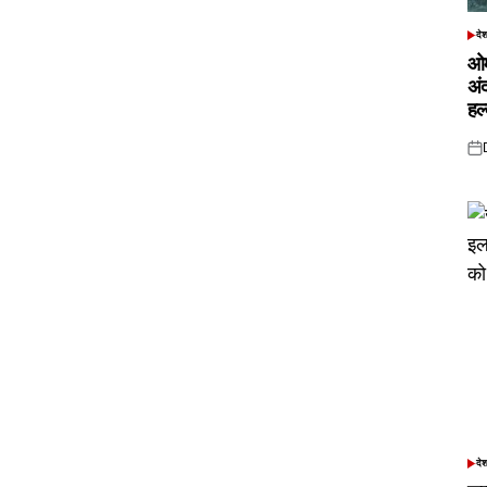
दे
POS
IN
ओम
अं
हल
Pos
on
दे
POS
IN