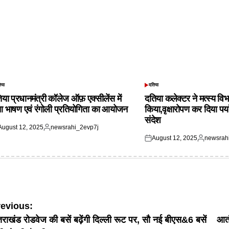
िया
दतिया
TED
POSTED
IN
िया प्रधानमंत्री कॉलेज ऑफ़ एक्सीलेंस में
दतिया कलेक्टर ने मत्स्य विभ
आ भाषण एवं रंगोली प्रतियोगिता का आयोजन
किया,वृक्षारोपण कर दिया पर्
संदेश
August 12, 2025
newsrahi_2evp7j
ted
Posted
August 12, 2025
newsrah
by
Posted
Posted
on
by
ost
revious:
्तराखंड रोडवेज की बसें बढ़ेंगी दिल्ली रूट पर, सौ नई बीएस&6 बसें
आतं
avigation