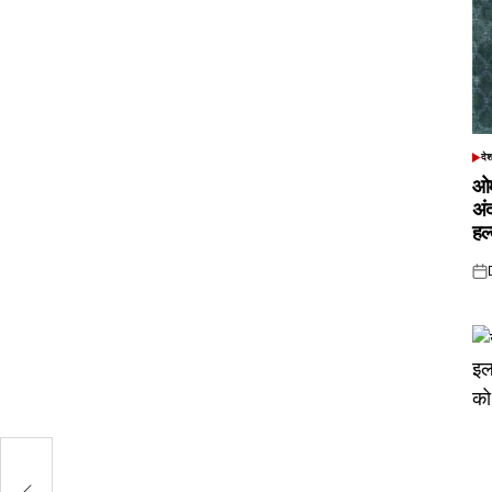
दे
POS
IN
ओम
अं
हल
Pos
on