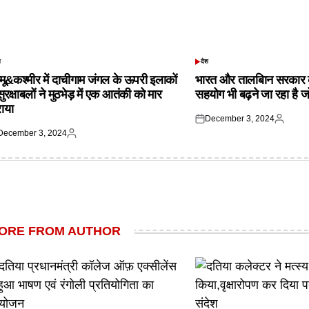
श
देश
TED
POSTED
IN
्मू&कश्मीर में दाचीगाम जंगल के ऊपरी इलाकों
भारत और तालबिान सरकार 
 सुरक्षाबलों ने मुठभेड़ में एक आतंकी को मार
सहयोग भी बढ़ने जा रहा है ज
राया
December 3, 2024
Posted
Posted
December 3, 2024
on
by
ted
Posted
by
ORE FROM AUTHOR