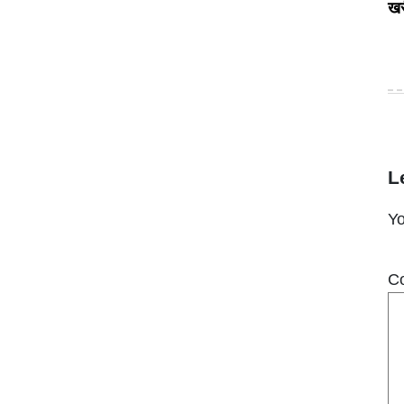
खर
L
Yo
C