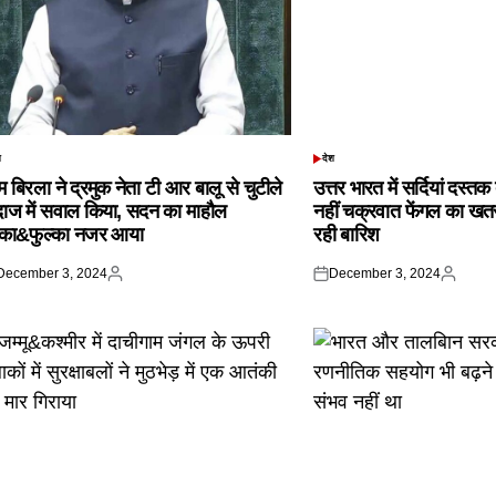
श
देश
TED
POSTED
IN
 बिरला ने द्रमुक नेता टी आर बालू से चुटीले
उत्तर भारत में सर्दियां दस्त
दाज में सवाल किया, सदन का माहौल
नहीं चक्रवात फेंगल का खतरा,
्का&फुल्का नजर आया
रही बारिश
December 3, 2024
December 3, 2024
ted
Posted
Posted
Posted
by
on
by