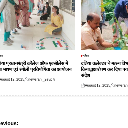
िया
दतिया
TED
POSTED
IN
िया प्रधानमंत्री कॉलेज ऑफ़ एक्सीलेंस में
दतिया कलेक्टर ने मत्स्य विभ
आ भाषण एवं रंगोली प्रतियोगिता का आयोजन
किया,वृक्षारोपण कर दिया पर्
संदेश
August 12, 2025
newsrahi_2evp7j
ted
Posted
August 12, 2025
newsrah
by
Posted
Posted
on
by
ost
revious: