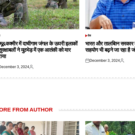
श
देश
TED
POSTED
IN
्मू&कश्मीर में दाचीगाम जंगल के ऊपरी इलाकों
भारत और तालबिान सरकार 
 सुरक्षाबलों ने मुठभेड़ में एक आतंकी को मार
सहयोग भी बढ़ने जा रहा है ज
राया
December 3, 2024
Posted
Posted
December 3, 2024
on
by
ted
Posted
by
ORE FROM AUTHOR