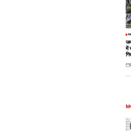
दे
POS
IN
जम
में
गि
Pos
on
M