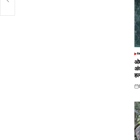
दे
POS
IN
ओम
अं
हल
Pos
on