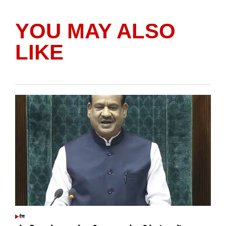
YOU MAY ALSO
LIKE
देश
POSTED
IN