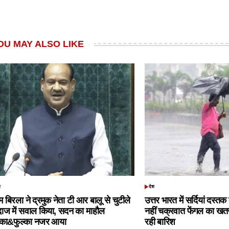
OU MAY ALSO LIKE
श
देश
TED
POSTED
IN
 बिरला ने द्रमुक नेता टी आर बालू से चुटीले
उत्तर भारत में सर्दियां दस्त
दाज में सवाल किया, सदन का माहौल
नहीं चक्रवात फेंगल का खतरा,
्का&फुल्का नजर आया
रही बारिश