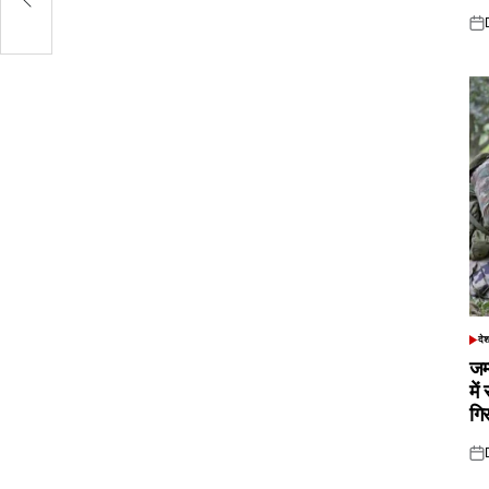
त
Pos
on
दे
POS
IN
जम
में
गि
Pos
on