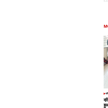
M
दत
POS
IN
दत
हु