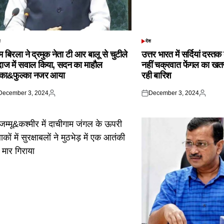
श
देश
TED
POSTED
IN
 बिरला ने द्रमुक नेता टी आर बालू से चुटीले
उत्तर भारत में सर्दियां दस्त
दाज में सवाल किया, सदन का माहौल
नहीं चक्रवात फेंगल का खतरा,
्का&फुल्का नजर आया
रही बारिश
December 3, 2024
December 3, 2024
ted
Posted
Posted
Posted
by
on
by