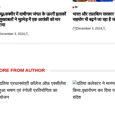
श
देश
TED
POSTED
IN
्मू&कश्मीर में दाचीगाम जंगल के ऊपरी इलाकों
भारत और तालबिान सरकार 
 सुरक्षाबलों ने मुठभेड़ में एक आतंकी को मार
सहयोग भी बढ़ने जा रहा है ज
राया
December 3, 2024
Posted
Posted
December 3, 2024
on
by
ted
Posted
by
ORE FROM AUTHOR