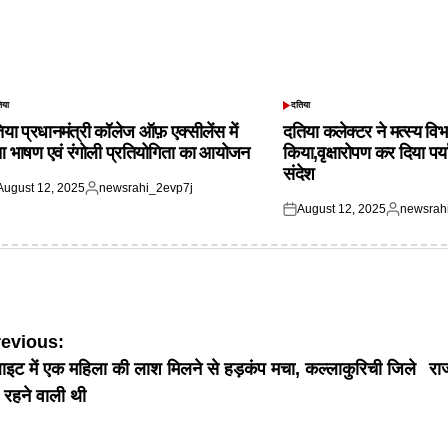
िया
दतिया
TED
POSTED
IN
िया प्रधानमंत्री कॉलेज ऑफ़ एक्सीलेंस में
दतिया कलेक्टर ने मत्स्य विभ
आ भाषण एवं रंगोली प्रतियोगिता का आयोजन
किया,वृक्षारोपण कर दिया पर्
संदेश
August 12, 2025
newsrahi_2evp7j
ted
Posted
August 12, 2025
newsrah
by
Posted
Posted
on
by
ost
revious:
लाइट में एक महिला की लाश मिलने से हड़कंप मचा, कल्लाकुरिची जिले
रा
avigation
 रहने वाली थी