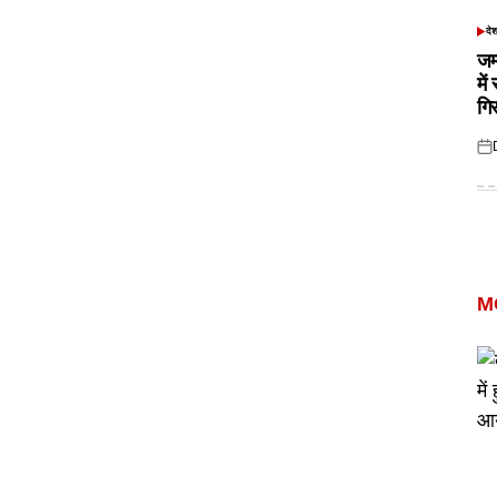
दे
POS
IN
जम
में
गि
Pos
on
M