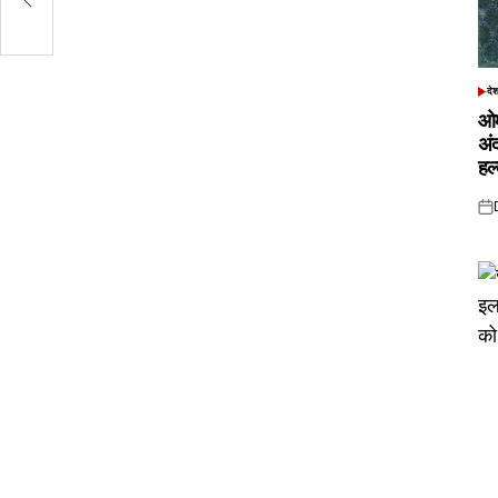
दे
POS
IN
ओम
अं
हल
Pos
on