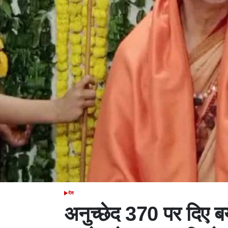
देश
POSTED
IN
अनुच्छेद 370 पर दिए बय