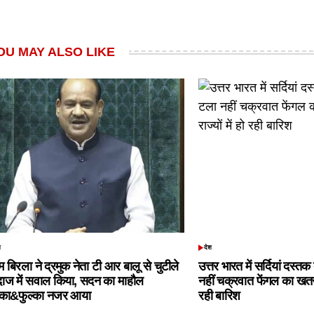
OU MAY ALSO LIKE
श
देश
TED
POSTED
IN
 बिरला ने द्रमुक नेता टी आर बालू से चुटीले
उत्तर भारत में सर्दियां दस्त
दाज में सवाल किया, सदन का माहौल
नहीं चक्रवात फेंगल का खतरा,
्का&फुल्का नजर आया
रही बारिश