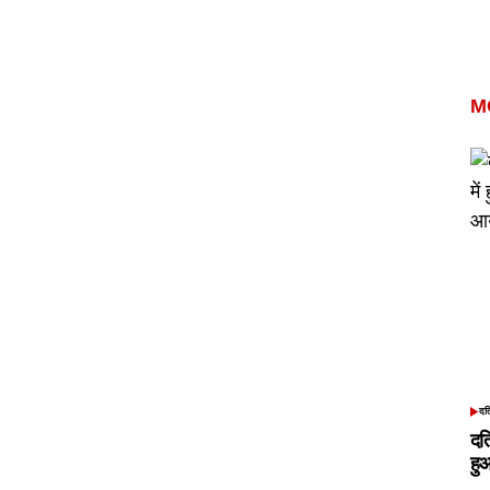
M
दत
POS
IN
दत
हु