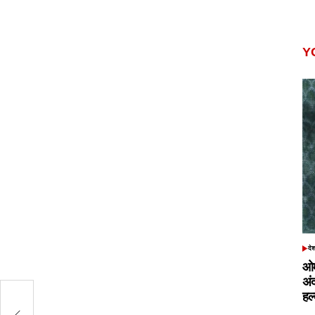
Y
दे
POS
IN
ओम
अं
हल