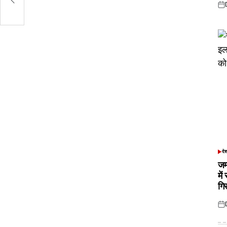
Pos
on
दे
POS
IN
जम
में
गि
Pos
on