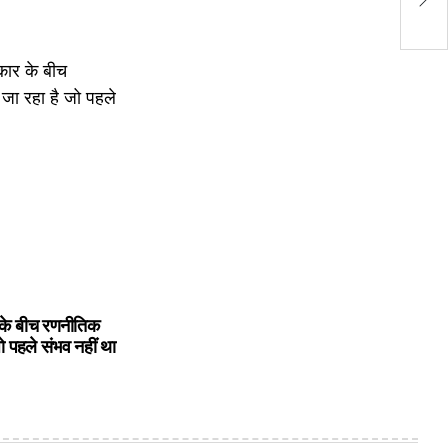
मिल
on
by
के बीच रणनीतिक
ो पहले संभव नहीं था