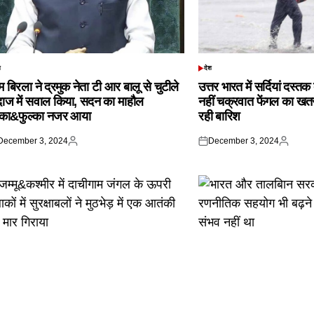
श
देश
TED
POSTED
IN
 बिरला ने द्रमुक नेता टी आर बालू से चुटीले
उत्तर भारत में सर्दियां दस्त
दाज में सवाल किया, सदन का माहौल
नहीं चक्रवात फेंगल का खतरा,
्का&फुल्का नजर आया
रही बारिश
December 3, 2024
December 3, 2024
ted
Posted
Posted
Posted
by
on
by