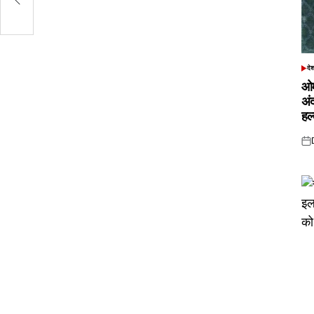
दे
POS
IN
ओम
अं
हल
Pos
on