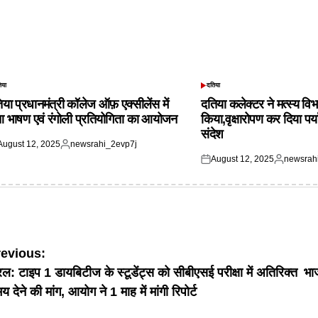
िया
दतिया
TED
POSTED
IN
िया प्रधानमंत्री कॉलेज ऑफ़ एक्सीलेंस में
दतिया कलेक्टर ने मत्स्य विभ
आ भाषण एवं रंगोली प्रतियोगिता का आयोजन
किया,वृक्षारोपण कर दिया पर्
संदेश
August 12, 2025
newsrahi_2evp7j
ted
Posted
August 12, 2025
newsrah
by
Posted
Posted
on
by
ost
revious:
रल: टाइप 1 डायबिटीज के स्टूडेंट्स को सीबीएसई परीक्षा में अतिरिक्त
भा
avigation
य देने की मांग, आयोग ने 1 माह में मांगी रिपोर्ट