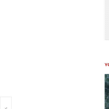
Y
ंग,