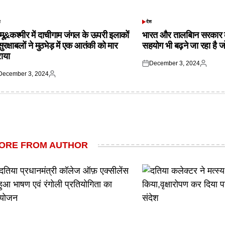
श
देश
TED
POSTED
IN
्मू&कश्मीर में दाचीगाम जंगल के ऊपरी इलाकों
भारत और तालबिान सरकार 
 सुरक्षाबलों ने मुठभेड़ में एक आतंकी को मार
सहयोग भी बढ़ने जा रहा है ज
राया
December 3, 2024
Posted
Posted
December 3, 2024
on
by
ted
Posted
by
ORE FROM AUTHOR