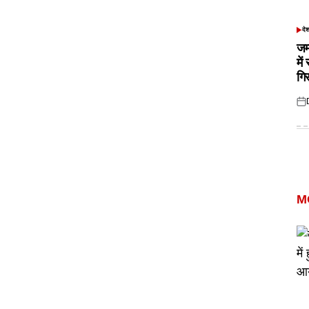
दे
POS
IN
जम
में
गि
Pos
on
M