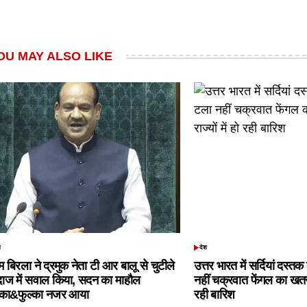
OU MAY ALSO LIKE
श
देश
TED
POSTED
IN
 बिरला ने द्रमुक नेता टी आर बालू से चुटीले
उत्तर भारत में सर्दियां दस्त
दाज में सवाल किया, सदन का माहौल
नहीं चक्रवात फेंगल का खतरा,
्का&फुल्का नजर आया
रही बारिश