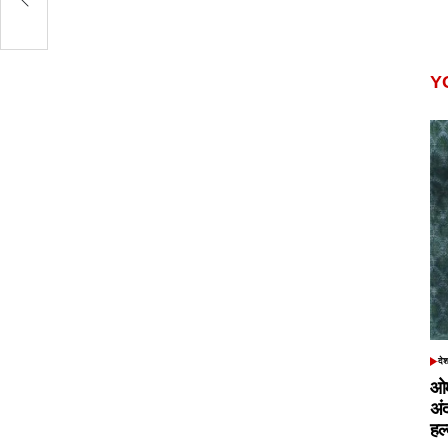
Y
दे
POS
IN
ओम
अं
हल