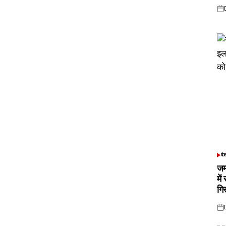
Pos
on
दे
POS
IN
जम
में
गि
Pos
on