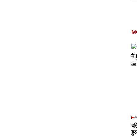
M
दत
POS
IN
दत
हु