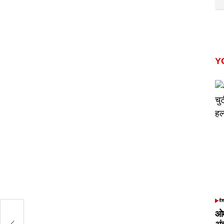
Y
दे
POS
IN
ओम