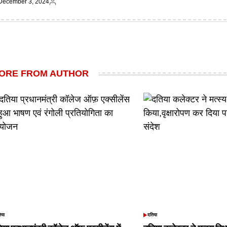
December 3, 2024
on
by
ted
Posted
by
ORE FROM AUTHOR
िया
दतिया
TED
POSTED
IN