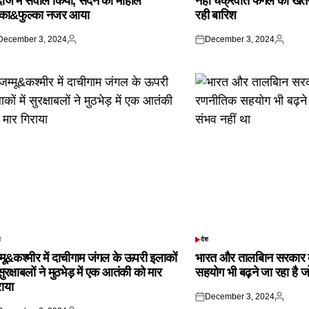
दाज में सवाल किया, सदन का माहौल
नहीं चक्रवात फेंगल का खतरा,
्का&फुल्का नजर आया
रही बारिश
December 3, 2024
December 3, 2024
ted
Posted
Posted
Posted
by
on
by
श
देश
TED
POSTED
IN
्मू&कश्मीर में दाचीगाम जंगल के ऊपरी इलाकों
भारत और तालबिान सरकार 
 सुरक्षाबलों ने मुठभेड़ में एक आतंकी को मार
सहयोग भी बढ़ने जा रहा है ज
राया
December 3, 2024
Posted
Posted