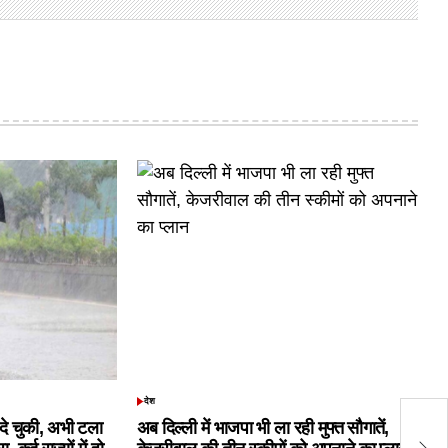
देश
POSTED
भा
IN
क दे चुकी, अभी टला
अब दिल्ली में भाजपा भी ला रही मुफ्त सौगातें,
रा