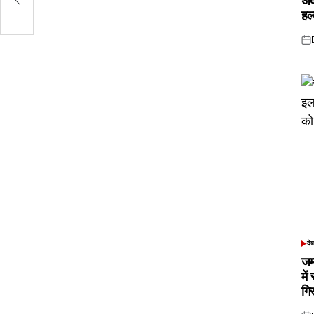
अं
हल
Pos
on
दे
POS
IN
जम
में
गि