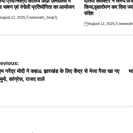
िया प्रधानमंत्री कॉलेज ऑफ़ एक्सीलेंस में
दतिया कलेक्टर ने मत्स्य विभ
आ भाषण एवं रंगोली प्रतियोगिता का आयोजन
किया,वृक्षारोपण कर दिया पर्
संदेश
August 12, 2025
newsrahi_2evp7j
ted
Posted
August 12, 2025
newsrah
by
Posted
Posted
on
by
ost
revious:
एम नरेंद्र मोदी ने कहा& झारखंड के लिए केंद्र से भेजा पैसा खा गए
भा
avigation
मुमो, कांग्रेस, राजद वाले