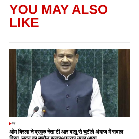
YOU MAY ALSO
LIKE
देश
POSTED
IN
ओम बिरला ने द्रमुक नेता टी आर बालू से चुटीले अंदाज में सवाल
किया, सदन का माहौल हल्का&फुल्का नजर आया