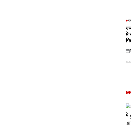
दे
POS
IN
जम
में
गि
Pos
on
M