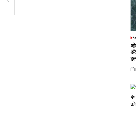
दे
POS
IN
ओम
अं
हल
Pos
on