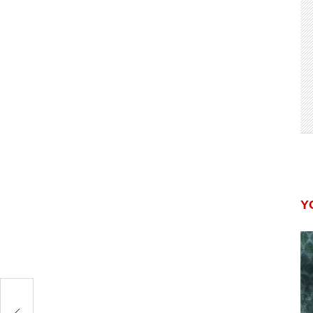
Y
ी
िला