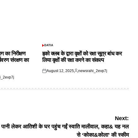
DATIA
POSTED
IN
ाग का निरीक्षण
इको क्लब के द्वारा वृक्षों को रक्षा सूत्र बांध कर
यावरण संरक्षण का
लिया वृक्षों की रक्षा करने का संकल्प
August 12, 2025
newsrahi_2evp7j
Posted
Posted
i_2evp7j
on
by
Next:
ा पानी लेकर आतिशी के घर पहुंच गईं स्वाति मालीवाल, कहा& यह नल
से ‘कोका&कोला’ की स्कीम