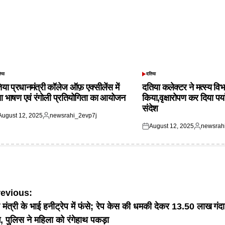
िया
दतिया
TED
POSTED
IN
िया प्रधानमंत्री कॉलेज ऑफ़ एक्सीलेंस में
दतिया कलेक्टर ने मत्स्य विभ
आ भाषण एवं रंगोली प्रतियोगिता का आयोजन
किया,वृक्षारोपण कर दिया पर्
संदेश
August 12, 2025
newsrahi_2evp7j
ted
Posted
August 12, 2025
newsrah
by
Posted
Posted
on
by
ost
revious:
र्व मंत्री के भाई हनीट्रेप में फंसे; रेप केस की धमकी देकर 13.50 लाख
गंद
avigation
े, पुलिस ने महिला को रंगेहाथ पकड़ा