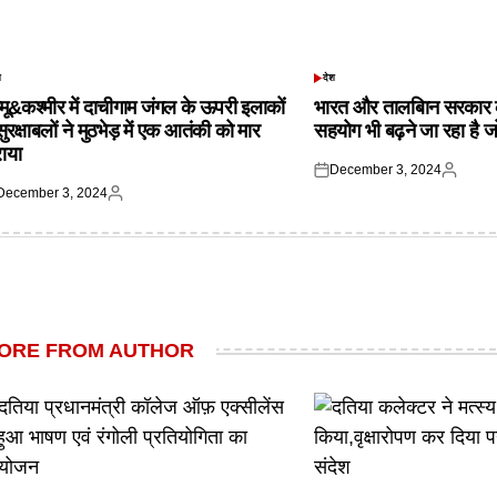
श
देश
TED
POSTED
IN
्मू&कश्मीर में दाचीगाम जंगल के ऊपरी इलाकों
भारत और तालबिान सरकार 
 सुरक्षाबलों ने मुठभेड़ में एक आतंकी को मार
सहयोग भी बढ़ने जा रहा है ज
राया
December 3, 2024
Posted
Posted
December 3, 2024
on
by
ted
Posted
by
ORE FROM AUTHOR