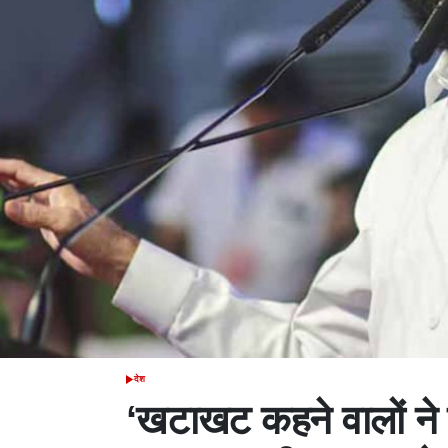
देश
POSTED
IN
‘खटाखट कहने वालों ने च