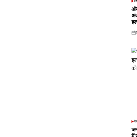
दे
POS
IN
ओम
अं
हल
Pos
on
दे
POS
IN
जम
में