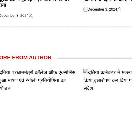
राया
December 3, 2024
Posted
Posted
December 3, 2024
on
by
ted
Posted
by
ORE FROM AUTHOR