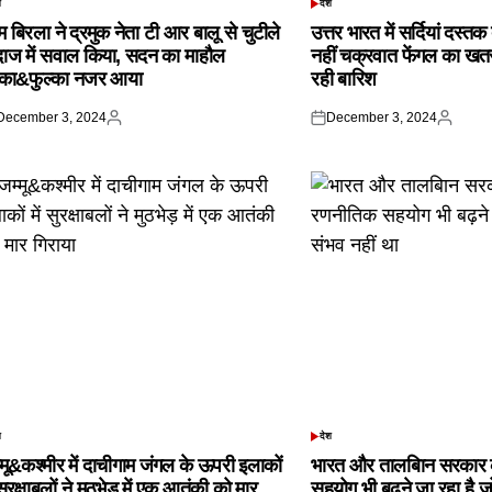
श
देश
TED
POSTED
IN
 बिरला ने द्रमुक नेता टी आर बालू से चुटीले
उत्तर भारत में सर्दियां दस्त
दाज में सवाल किया, सदन का माहौल
नहीं चक्रवात फेंगल का खतरा,
्का&फुल्का नजर आया
रही बारिश
December 3, 2024
December 3, 2024
ted
Posted
Posted
Posted
by
on
by
श
देश
TED
POSTED
IN
्मू&कश्मीर में दाचीगाम जंगल के ऊपरी इलाकों
भारत और तालबिान सरकार 
 सुरक्षाबलों ने मुठभेड़ में एक आतंकी को मार
सहयोग भी बढ़ने जा रहा है ज