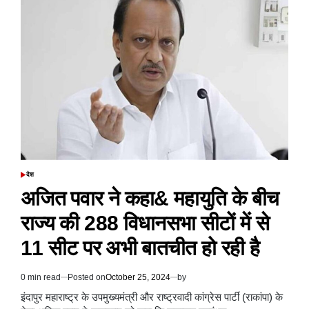
पहले
चरण
में
पीएम
मोदी
सहित
40
नेता
भाजपा
के
स्टार
प्रचारक
होंगे
देश
POSTED
IN
अजित पवार ने कहा& महायुति के बीच
राज्य की 288 विधानसभा सीटों में से
11 सीट पर अभी बातचीत हो रही है
0 min read
Posted on
October 25, 2024
by
Estimated
read
इंदापुर महाराष्ट्र के उपमुख्यमंत्री और राष्ट्रवादी कांग्रेस पार्टी (राकांपा) के
time