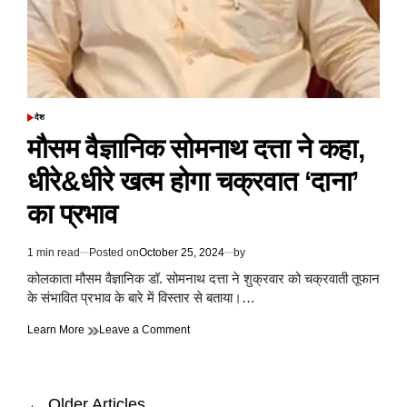
का
स्तर
500
और
450
तक
पहुंच
देश
POSTED
गया
IN
मौसम वैज्ञानिक सोमनाथ दत्ता ने कहा,
था
धीरे&धीरे खत्म होगा चक्रवात ‘दाना’
का प्रभाव
1 min read
Posted on
October 25, 2024
by
Estimated
read
कोलकाता मौसम वैज्ञानिक डॉ. सोमनाथ दत्ता ने शुक्रवार को चक्रवाती तूफान
time
के संभावित प्रभाव के बारे में विस्तार से बताया।…
on
Learn More
Leave a Comment
मौसम
वैज्ञानिक
सोमनाथ
दत्ता
Posts
←
Older Articles