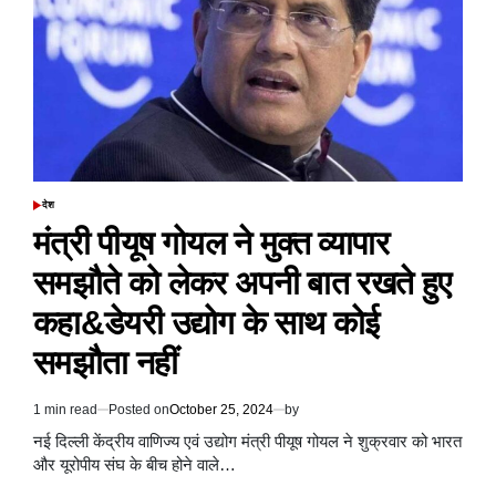
की
स्वास्थ्य
सेवा
प्रणाली
को
मजबूत
करने
करने
के
लिए
प्रतिबद्ध
देश
POSTED
IN
मंत्री पीयूष गोयल ने मुक्त व्यापार
समझौते को लेकर अपनी बात रखते हुए
कहा&डेयरी उद्योग के साथ कोई
समझौता नहीं
1 min read
Posted on
October 25, 2024
by
Estimated
read
नई दिल्ली केंद्रीय वाणिज्य एवं उद्योग मंत्री पीयूष गोयल ने शुक्रवार को भारत
time
और यूरोपीय संघ के बीच होने वाले…