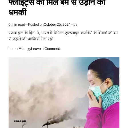
फ्लाइट्स को मिले बम से उड़ाने की
धमकी
0 min read
Posted on
October 25, 2024
by
Estimated
read
पंजाब हाल के दिनों में, भारत में विभिन्न एयरलाइन कंपनियों के विमानों को बम
time
से उड़ाने की धमकियाँ मिल रही…
on
Learn More
Leave a Comment
भारत
में
विमानों
को
बम
से
उड़ाने
की
धमकियाँ
में
कोई
कमी
नहीं,
अब
27