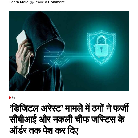
on
Learn More
Leave a Comment
मंत्री
पीयूष
गोयल
ने
मुक्त
व्यापार
समझौते
को
लेकर
अपनी
बात
रखते
हुए
कहा&डेयरी
उद्योग
के
साथ
देश
POSTED
कोई
IN
‘डिजिटल अरेस्ट’ मामले में ठगों ने फर्जी
समझौता
नहीं
सीबीआई और नकली चीफ जस्टिस के
ऑर्डर तक पेश कर दिए