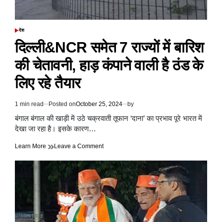
एक
और
बड़ा
ऐलान
देश
POSTED
किया
IN
दिल्ली&NCR समेत 7 राज्यों में बारिश
की चेतावनी, हाड़ कंपाने वाली है ठंड के
लिए रहे तैयार
1 min read
Posted on
October 25, 2024
by
Estimated
read
बंगाल बंगाल की खाड़ी में उठे चक्रवाती तूफान ‘दाना’ का प्रभाव पूरे भारत में
time
देखा जा रहा है। इसके कारण…
on
Learn More
Leave a Comment
दिल्ली&NCR
समेत
7
राज्यों
में
बारिश
की
चेतावनी,