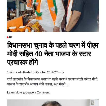
हाड़
कंपाने
वाली
है
ठंड
के
लिए
रहे
तैयार
देश
POSTED
IN
विधानसभा चुनाव के पहले चरण में पीएम
मोदी सहित 40 नेता भाजपा के स्टार
प्रचारक होंगे
1 min read
Posted on
October 25, 2024
by
Estimated
read
रांची झारखंड के विधानसभा चुनाव के पहले चरण में प्रधानमंत्री नरेंद्र मोदी,
time
भाजपा के राष्ट्रीय अध्यक्ष जेपी नड्डा, रक्षा मंत्री…
on
Learn More
Leave a Comment
विधानसभा
चुनाव
के