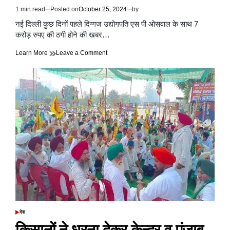
1 min read
Posted on
October 25, 2024
by
Estimated
read
नई दिल्ली कुछ दिनों पहले दिग्गज उद्योगपति एस पी ओसवाल के साथ 7
time
करोड़ रुपए की ठगी होने की खबर…
on
Learn More
Leave a Comment
‘डिजिटल
अरेस्ट’
मामले
में
ठगों
ने
फर्जी
सीबीआई
और
नकली
चीफ
जस्टिस
के
ऑर्डर
तक
पेश
कर
देश
POSTED
दिए
IN
किसानों ने धरना देकर केन्द्र व पंजाब