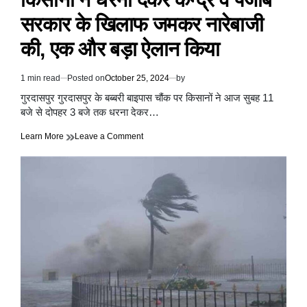
सरकार के खिलाफ जमकर नारेबाजी
की, एक और बड़ा ऐलान किया
1 min read
Posted on
October 25, 2024
by
Estimated
read
गुरदासपुर गुरदासपुर के बब्बरी बाइपास चौंक पर किसानों ने आज सुबह 11
time
बजे से दोपहर 3 बजे तक धरना देकर…
on
Learn More
Leave a Comment
किसानों
ने
धरना
देकर
केन्द्र
व
पंजाब
सरकार
के
खिलाफ
जमकर
नारेबाजी
की,