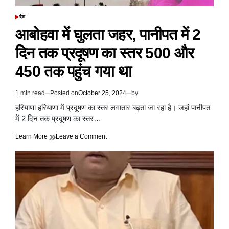
फ्लाइट्स
को
देश
POSTED
मिले
IN
आबोहवा में घुलता जहर, पानीपत में 2
बम
से
दिन तक प्रदूषण का स्तर 500 और
उड़ाने
की
450 तक पहुंच गया था
धमकी
1 min read
Posted on
October 25, 2024
by
Estimated
read
हरियाणा हरियाणा में प्रदूषण का स्तर लगातार बढ़ता जा रहा है। जहां पानीपत
time
में 2 दिन तक प्रदूषण का स्तर…
on
Learn More
Leave a Comment
आबोहवा
में
घुलता
जहर,
पानीपत
में
2
दिन
तक
प्रदूषण