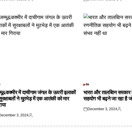
ted
Posted
Posted
Posted
by
on
by
श
देश
TED
POSTED
IN
्मू&कश्मीर में दाचीगाम जंगल के ऊपरी इलाकों
भारत और तालबिान सरकार 
 सुरक्षाबलों ने मुठभेड़ में एक आतंकी को मार
सहयोग भी बढ़ने जा रहा है ज
राया
December 3, 2024
Posted
Posted
December 3, 2024
on
by
ted
Posted
by