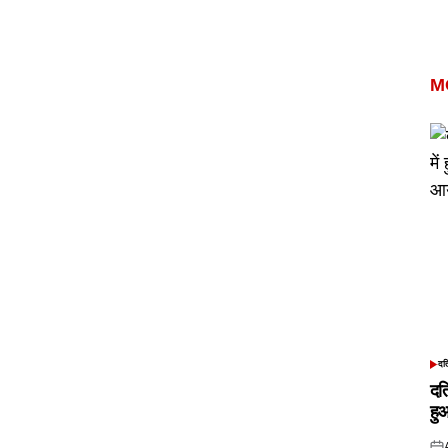
M
दत
POS
IN
दत
हु