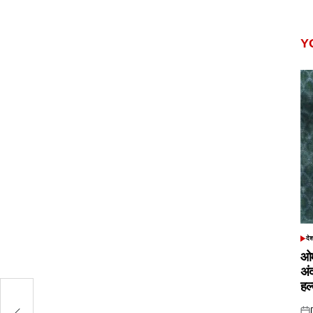
Y
दे
POS
IN
ओम
अं
हल
ं