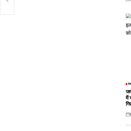
Pos
on
दे
POS
IN
जम
में
गि
Pos
on