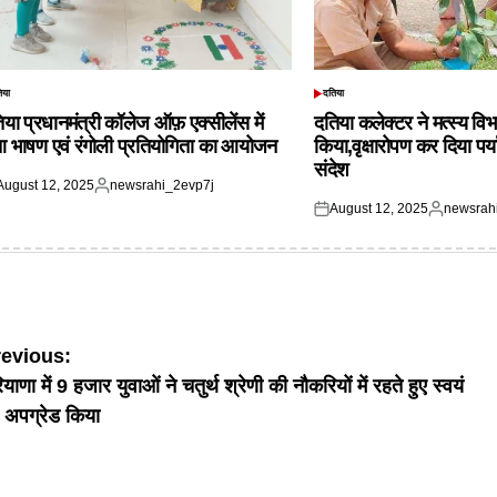
िया
दतिया
TED
POSTED
IN
िया प्रधानमंत्री कॉलेज ऑफ़ एक्सीलेंस में
दतिया कलेक्टर ने मत्स्य विभ
आ भाषण एवं रंगोली प्रतियोगिता का आयोजन
किया,वृक्षारोपण कर दिया पर्
संदेश
August 12, 2025
newsrahi_2evp7j
ted
Posted
August 12, 2025
newsrah
by
Posted
Posted
on
by
ost
revious:
याणा में 9 हजार युवाओं ने चतुर्थ श्रेणी की नौकरियों में रहते हुए स्वयं
avigation
 अपग्रेड किया