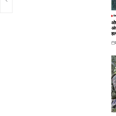
दे
POS
IN
ओम
अं
हल
Pos
on