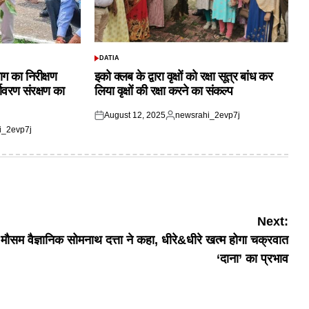
DATIA
POSTED
IN
ाग का निरीक्षण
इको क्लब के द्वारा वृक्षों को रक्षा सूत्र बांध कर
यावरण संरक्षण का
लिया वृक्षों की रक्षा करने का संकल्प
August 12, 2025
newsrahi_2evp7j
Posted
Posted
i_2evp7j
on
by
Next:
मौसम वैज्ञानिक सोमनाथ दत्ता ने कहा, धीरे&धीरे खत्म होगा चक्रवात
‘दाना’ का प्रभाव