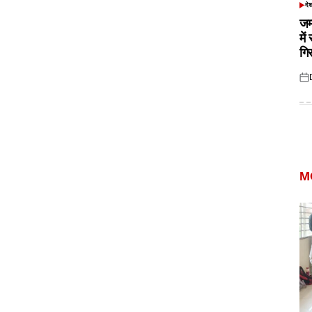
दे
POS
IN
जम
में
गि
Pos
on
M