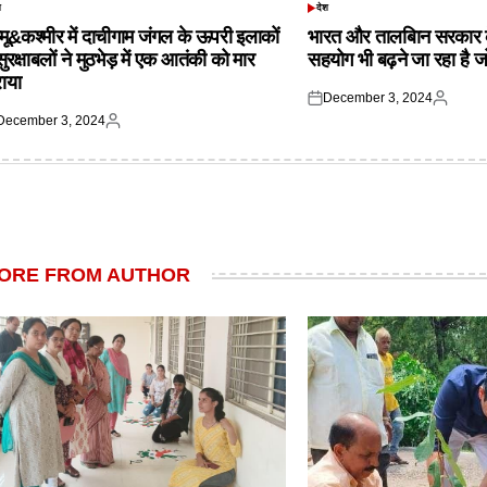
श
देश
TED
POSTED
IN
्मू&कश्मीर में दाचीगाम जंगल के ऊपरी इलाकों
भारत और तालबिान सरकार 
 सुरक्षाबलों ने मुठभेड़ में एक आतंकी को मार
सहयोग भी बढ़ने जा रहा है ज
राया
December 3, 2024
Posted
Posted
December 3, 2024
on
by
ted
Posted
by
ORE FROM AUTHOR