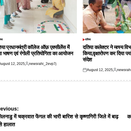
िया
दतिया
TED
POSTED
IN
िया प्रधानमंत्री कॉलेज ऑफ़ एक्सीलेंस में
दतिया कलेक्टर ने मत्स्य विभ
आ भाषण एवं रंगोली प्रतियोगिता का आयोजन
किया,वृक्षारोपण कर दिया पर्
संदेश
August 12, 2025
newsrahi_2evp7j
ted
Posted
August 12, 2025
newsrah
by
Posted
Posted
on
by
ost
revious:
िलनाडु में चक्रवात फेंगल की भारी बारिश से कृष्णागिरी जिले में बाढ़
कर
avigation
से हालात