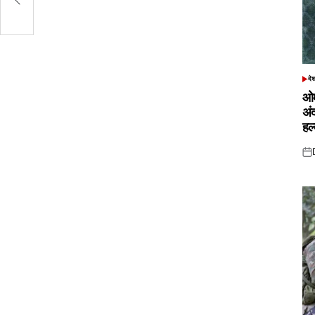
दे
POS
IN
ओम
अं
हल
Pos
on