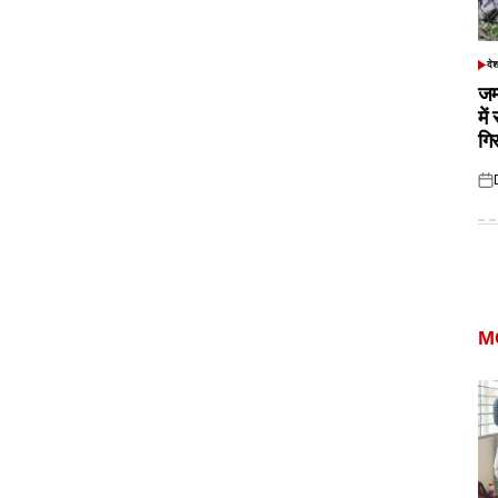
दे
POS
IN
जम
में
गि
Pos
on
M