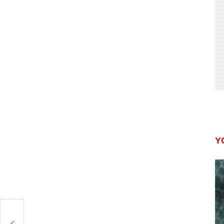
Y
 से