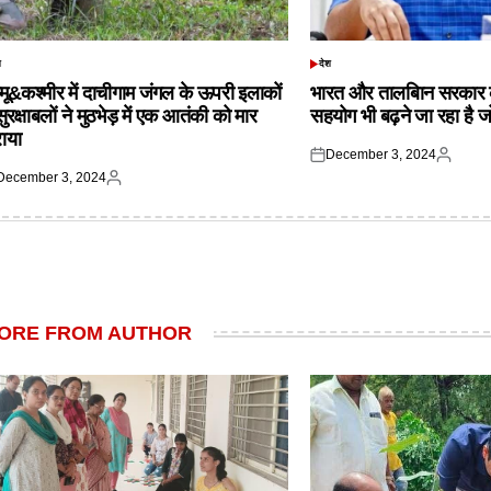
श
देश
TED
POSTED
IN
्मू&कश्मीर में दाचीगाम जंगल के ऊपरी इलाकों
भारत और तालबिान सरकार 
 सुरक्षाबलों ने मुठभेड़ में एक आतंकी को मार
सहयोग भी बढ़ने जा रहा है ज
राया
December 3, 2024
Posted
Posted
December 3, 2024
on
by
ted
Posted
by
ORE FROM AUTHOR