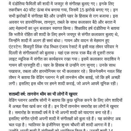
में दंडोतिया फैमिली की शादी में जयपुर से संगीतज्ञ बुलाए गए। इनके लिए
तकरीबन 40 फीट ऊंचा मंच बनाया गया, जिसमें 15 झरोखे बनाए गए। इन
सभी झरोखों में संगीतज्ञ बैठे और उन्होंने पहर के हिसाब से राग बजाया। इस
अवसर पर हारमोनियम, तानपुरा, तबले के साथ कलाकार बैठे और बरात में
आए मेहमानों का धुन बजाकर स्वागत किया। शिक्षाविद हर्ष दंडोतिया ने बताया
कि भतीजे रोहित की शादी के लिए हमने जयपुर से संगीत कलाकार बुलाए थे,
जिन्होंने शादी में अलग ही समां बांधा। गायन और वादन से मेहमान हुए
एंटरटेन: शिवपुरी लिंक रोड स्थित एंजाय रेसार्ट में इसी माह तोमर परिवार ने
दिल्ली से संगीतकारों को बुलाया। यहां एक तरफ राक बैंड तो दूसरी तरफ
लाइट म्यूजिक में संगीत का कार्यक्रम रखा गया। इसमें कलाकार सदाशिव ने
गायन की प्रस्तुति दी। पहर के हिसाब से उन्होंने राग सुनाए। उनके साथ
पखावज, तबला और हारमोनियम पर भी कलाकार रहे। बिजनेसमैन नवल सिंह
तोमर ने बताया कि वेडिंग प्लानर ने हमें तानसेन थीम बताई, जो कि हमें अच्छी
लगी। इसलिए इस थीम पर हमने शादी कराई, जो अपने आपमें यूनिक रही।
शताब्दी वर्ष: तानसेन थीम का भी लोगों में खुमार
वेडिंग प्लानर आशीष सोनी ने बताया कि कुछ यूनिक करने के लिए लोग शादियों
में अच्छा पैसा खर्च कर रहे हैं। इन दिनों तानसेन समारोह का लोगों में खुमार
है। समारोह के शताब्दी वर्ष में वे भी अपनी शादी को यादगार बना रहे हैं।
इसलिए संगीत प्रेमी अपनी शादी में संगीतज्ञों को बुला रहे हैं। यह कांसेप्ट अब
चल पड़ा है। ग्वालियर के इंजीनियर शुभम चौधरी की शादी आगरा में है।
उन्होंने अपनी शादी में संगीतज्ञों को आमंत्रित किया है। उनकी शादी 14