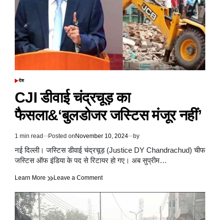
एक
कॉलेज
छात्रा
की
शिकायत
दर्ज
करने
से
इनकार
देश
POSTED
कर
IN
CJI डीवाई चंद्रचूड़ का
दिया,
कांग्रेस
फैसला&‘बुलडोजर जस्टिस मंजूर नहीं’
ने
आरोप
लगाया
1 min read
Posted on
November 10, 2024
by
Estimated
read
नई दिल्ली। जस्टिस डीवाई चंद्रचूड़ (Justice DY Chandrachud) चीफ
time
जस्टिस ऑफ इंडिया के पद से रिटायर हो गए। अब सुप्रीम…
on
Learn More
Leave a Comment
CJI
डीवाई
चंद्रचूड़
का