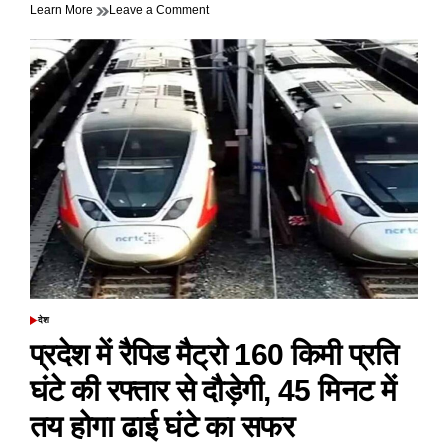
on
Learn More
Leave a Comment
अब
हरियाणा
को
पूरी
तरह
से
नशा
मुक्त
करने
लिए
सरकार
के
आदेश
पुलिस
विभाग
को
मिले
देश
POSTED
IN
प्रदेश में रैपिड मैट्रो 160 किमी प्रति
घंटे की रफ्तार से दौड़ेगी, 45 मिनट में
तय होगा ढाई घंटे का सफर