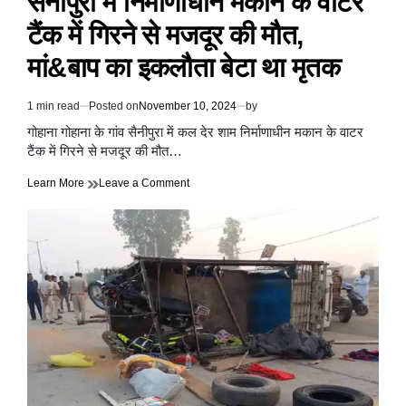
सैनीपुरा में निर्माणाधीन मकान के वाटर
का
टैंक में गिरने से मजदूर की मौत,
सफर
मां&बाप का इकलौता बेटा था मृतक
1 min read
Posted on
November 10, 2024
by
Estimated
read
गोहाना गोहाना के गांव सैनीपुरा में कल देर शाम निर्माणाधीन मकान के वाटर
time
टैंक में गिरने से मजदूर की मौत…
on
Learn More
Leave a Comment
सैनीपुरा
में
निर्माणाधीन
मकान
के
वाटर
टैंक
में
गिरने
से
मजदूर
की
मौत,