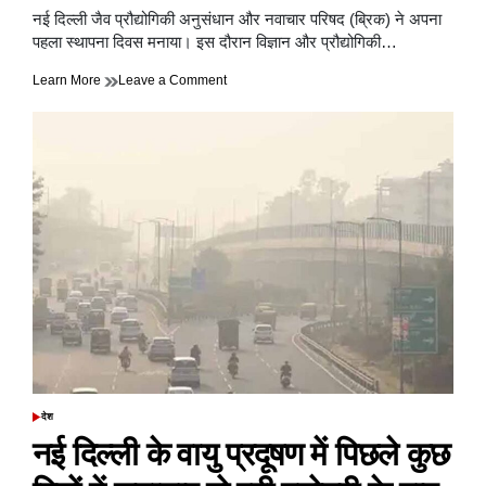
read
नई दिल्ली जैव प्रौद्योगिकी अनुसंधान और नवाचार परिषद (ब्रिक) ने अपना
time
पहला स्थापना दिवस मनाया। इस दौरान विज्ञान और प्रौद्योगिकी…
on
Learn More
Leave a Comment
केंद्र
ने
कहा&
ब्रिक
जैव
प्रौद्योगिकी
क्षेत्र
में
उत्कृष्टता
और
नवाचार
को
आगे
बढ़ाने
में
महत्वपूर्ण
भूमिका
देश
POSTED
निभा
IN
नई दिल्ली के वायु प्रदूषण में पिछले कुछ
रहा
है