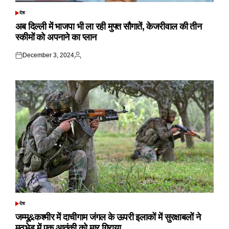
देश
POSTED
IN
अब दिल्ली में भाजपा भी ला रही मुफ्त सौगातें, केजरीवाल की तीन
स्कीमों को अपनाने का प्लान
December 3, 2024
Posted
Posted
on
by
देश
POSTED
IN
जम्मू&कश्मीर में दाचीगाम जंगल के ऊपरी इलाकों में सुरक्षाबलों ने
मुठभेड़ में एक आतंकी को मार गिराया