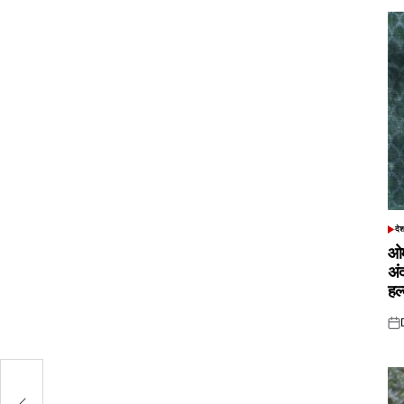
दे
POS
IN
ओम
अं
हल
Pos
on
ी