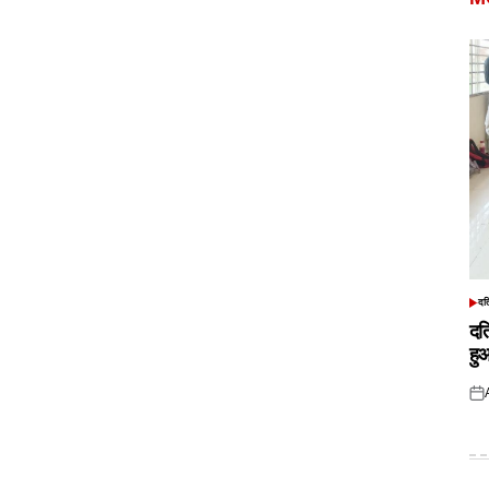
दत
POS
IN
दत
हु
Pos
on