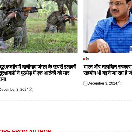
श
देश
TED
POSTED
IN
्मू&कश्मीर में दाचीगाम जंगल के ऊपरी इलाकों
भारत और तालबिान सरकार 
 सुरक्षाबलों ने मुठभेड़ में एक आतंकी को मार
सहयोग भी बढ़ने जा रहा है ज
राया
December 3, 2024
Posted
Posted
December 3, 2024
on
by
ted
Posted
by
ORE FROM AUTHOR