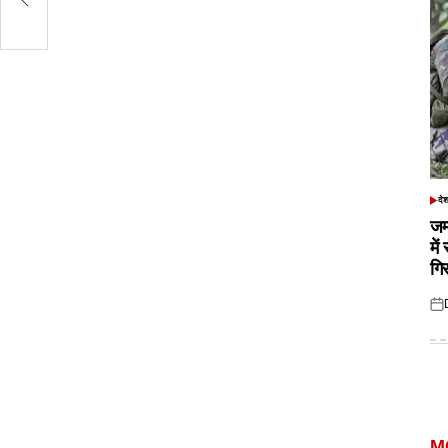
दे
POS
IN
जम
में
गि
Pos
on
M