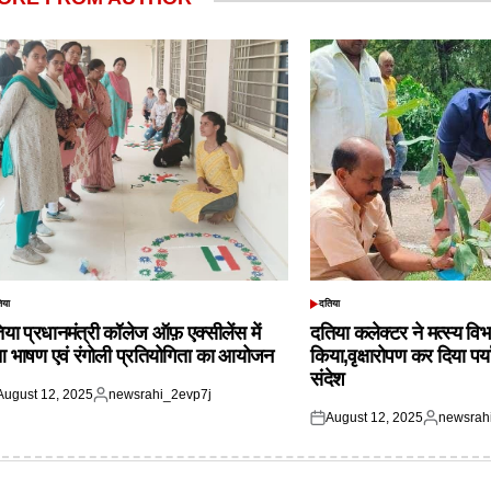
िया
दतिया
TED
POSTED
IN
िया प्रधानमंत्री कॉलेज ऑफ़ एक्सीलेंस में
दतिया कलेक्टर ने मत्स्य विभ
आ भाषण एवं रंगोली प्रतियोगिता का आयोजन
किया,वृक्षारोपण कर दिया पर्
संदेश
August 12, 2025
newsrahi_2evp7j
ted
Posted
August 12, 2025
newsrah
by
Posted
Posted
on
by