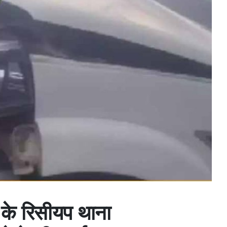
े के रिसीयप थाना