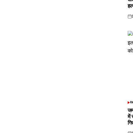
हल
Pos
on
दे
POS
IN
जम
में
गि