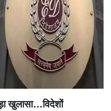
़ा खुलासा…विदेशों