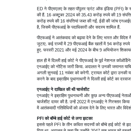
ED ने पीएमएलए के तहत पॉपुलर फ्रंट ऑफ इंडिया (PFI) के स्वा
की हैं. 16 अक्टूबर 2024 को 35.43 करोड़ रुपये की 19 संपत्
करोड़ रुपये की 16 संपत्तियां जब्त की गईं. ईडी की जांच एनआ
है, जिसमें पीएफआई के पदाधिकारी और सदस्य शामिल हैं.
पीएफआई ने आतंकवाद को बढ़ावा देने के लिए भारत और विदेश में ब
जुटाए. कई राज्यों में 29 पीएफआई बैंक खातों में 94 करोड़ र
हुए. फरवरी 2021 और मई 2024 के बीच 9 अभियोजन शिकायतें 
हाल ही में दिल्ली हाई कोर्ट ने पीएफआई के पूर्व नेशनल कॉओर्
एनआईए को नोटिस जारी किया. अदालत ने उनकी जमानत याचिका 
अगली सुनवाई 11 नवंबर को करेगी. ट्रायल कोर्ट द्वारा उनकी 
करने के बाद इब्राहिम पुथानाथनी ने दिल्ली हाई कोर्ट का दरव
एनआईए ने दाखिल की थी चार्जशीट
एनआईए ने इब्राहिम पुथनाथनी और कुछ अन्य पीएफआई नेताओं 
चार्जशीट दायर की है. उन्हें 2022 में एनआईए ने गिरफ्तार किय
में आतंकवादी गतिविधियों को अंजाम देने के लिए भारत और विदे
PFI को बॉम्बे हाई कोर्ट से लगा झटका
इससे पहले PFI के तीन कथित सदस्यों को बॉम्बे हाई कोर्ट से झ
दिया था. अदालत ने कहा कि उन्होंने 2047 तक भारत को इस्ल