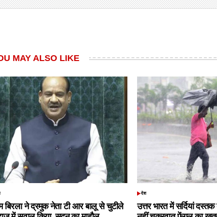
OU MAY ALSO LIKE
श
देश
TED
POSTED
IN
 बिरला ने द्रमुक नेता टी आर बालू से चुटीले
उत्तर भारत में सर्दियां दस्त
दाज में सवाल किया, सदन का माहौल
नहीं चक्रवात फेंगल का खतरा,