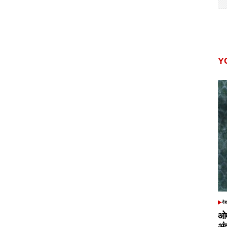
Y
दे
POS
IN
ओम
अं