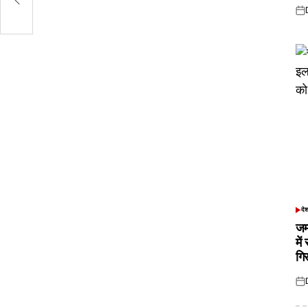
Pos
on
दे
POS
IN
जम
में
गि
Pos
on