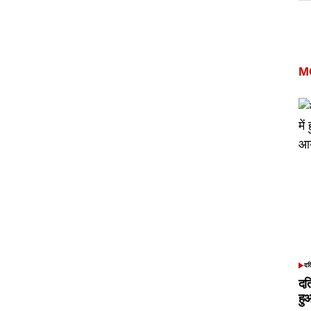
M
दत
POS
IN
दत
हु