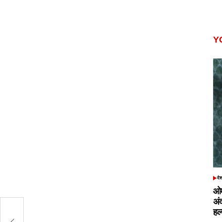
Y
दे
POS
IN
ओम
अं
हल
 की