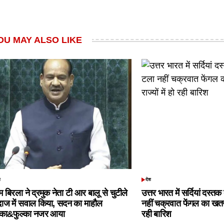
OU MAY ALSO LIKE
श
देश
TED
POSTED
IN
 बिरला ने द्रमुक नेता टी आर बालू से चुटीले
उत्तर भारत में सर्दियां दस्त
दाज में सवाल किया, सदन का माहौल
नहीं चक्रवात फेंगल का खतरा,
्का&फुल्का नजर आया
रही बारिश