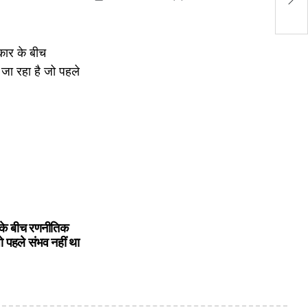
Posted
Posted
हम
on
by
के बीच रणनीतिक
ो पहले संभव नहीं था