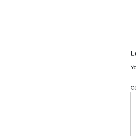
L
Yo
C