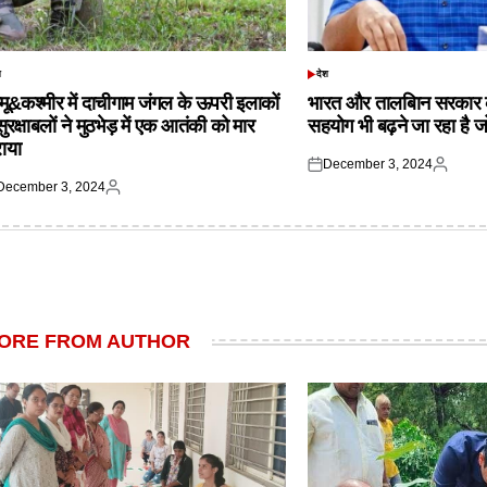
श
देश
TED
POSTED
IN
्मू&कश्मीर में दाचीगाम जंगल के ऊपरी इलाकों
भारत और तालबिान सरकार 
 सुरक्षाबलों ने मुठभेड़ में एक आतंकी को मार
सहयोग भी बढ़ने जा रहा है ज
राया
December 3, 2024
Posted
Posted
December 3, 2024
on
by
ted
Posted
by
ORE FROM AUTHOR