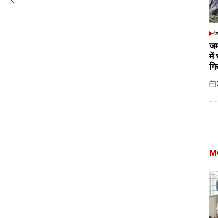
दे
POS
IN
जम
में
गि
Pos
on
M