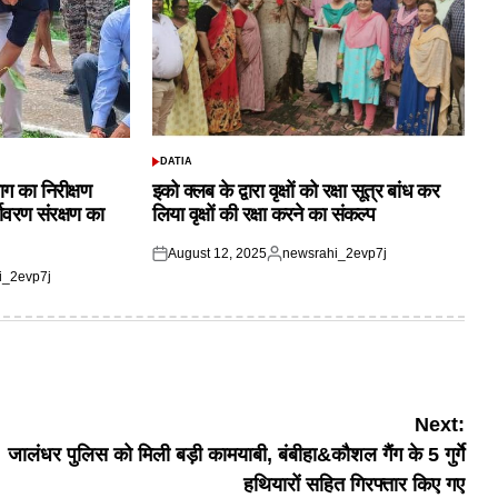
DATIA
POSTED
IN
ाग का निरीक्षण
इको क्लब के द्वारा वृक्षों को रक्षा सूत्र बांध कर
यावरण संरक्षण का
लिया वृक्षों की रक्षा करने का संकल्प
August 12, 2025
newsrahi_2evp7j
Posted
Posted
i_2evp7j
on
by
Next:
जालंधर पुलिस को मिली बड़ी कामयाबी, बंबीहा&कौशल गैंग के 5 गुर्गे
हथियारों सहित गिरफ्तार किए गए