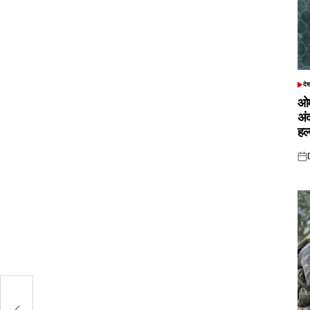
दे
POS
IN
ओम
अं
हल
Pos
on
ुर