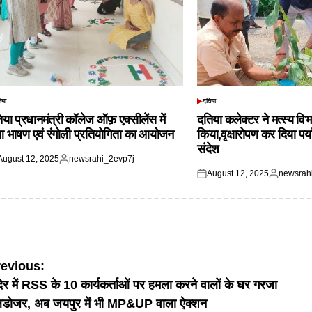
िया
दतिया
TED
POSTED
IN
िया प्रधानमंत्री कॉलेज ऑफ़ एक्सीलेंस में
दतिया कलेक्टर ने मत्स्य विभ
आ भाषण एवं रंगोली प्रतियोगिता का आयोजन
किया,वृक्षारोपण कर दिया पर्
संदेश
August 12, 2025
newsrahi_2evp7j
ted
Posted
August 12, 2025
newsrah
by
Posted
Posted
on
by
ost
revious:
दिर में RSS के 10 कार्यकर्ताओं पर हमला करने वालों के घर गरजा
avigation
लडोजर, अब जयपुर में भी MP&UP वाला ऐक्शन