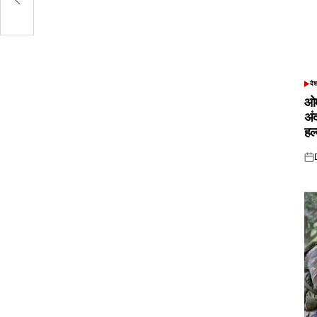
दे
POS
IN
ओम
अं
हल
Pos
on