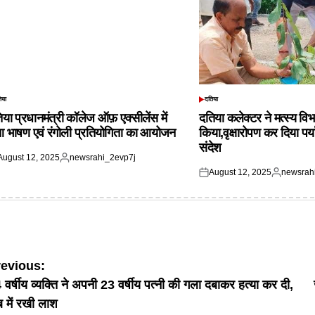
िया
दतिया
TED
POSTED
IN
िया प्रधानमंत्री कॉलेज ऑफ़ एक्सीलेंस में
दतिया कलेक्टर ने मत्स्य विभ
आ भाषण एवं रंगोली प्रतियोगिता का आयोजन
किया,वृक्षारोपण कर दिया पर्
संदेश
August 12, 2025
newsrahi_2evp7j
ted
Posted
August 12, 2025
newsrah
by
Posted
Posted
on
by
ost
revious:
 वर्षीय व्यक्ति ने अपनी 23 वर्षीय पत्नी की गला दबाकर हत्या कर दी,
avigation
ब में रखी लाश