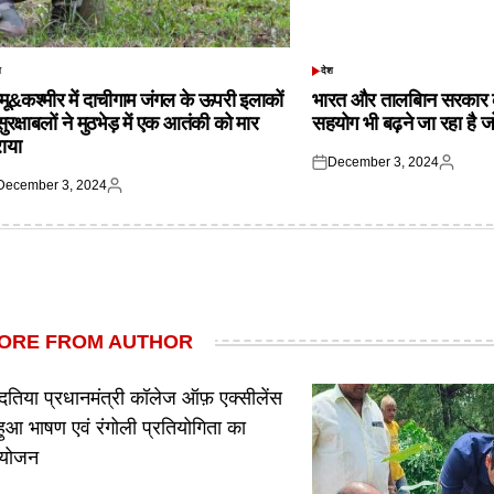
श
देश
TED
POSTED
IN
्मू&कश्मीर में दाचीगाम जंगल के ऊपरी इलाकों
भारत और तालबिान सरकार 
 सुरक्षाबलों ने मुठभेड़ में एक आतंकी को मार
सहयोग भी बढ़ने जा रहा है ज
राया
December 3, 2024
Posted
Posted
December 3, 2024
on
by
ted
Posted
by
ORE FROM AUTHOR