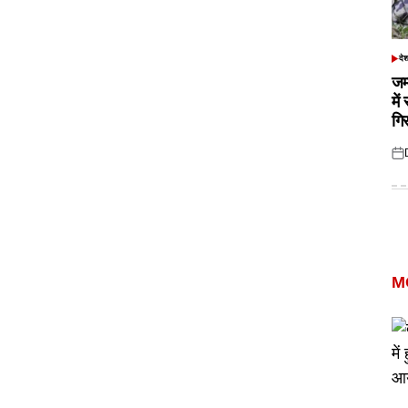
दे
POS
IN
जम
में
गि
Pos
on
M