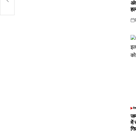
अं
हल
Pos
on
दे
POS
IN
जम
में
गि