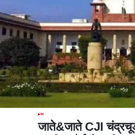
देश
POSTED
IN
जाते&जाते CJI चंद्रचूड