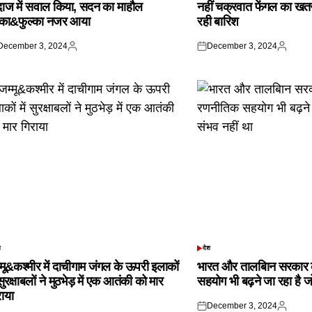
दाज में सवाल किया, सदन का माहौल
नहीं चक्रवात फेंगल का खतरा,
्का&फुल्का नजर आया
रही बारिश
December 3, 2024
December 3, 2024
ted
Posted
Posted
Posted
by
on
by
श
देश
TED
POSTED
IN
्मू&कश्मीर में दाचीगाम जंगल के ऊपरी इलाकों
भारत और तालबिान सरकार 
 सुरक्षाबलों ने मुठभेड़ में एक आतंकी को मार
सहयोग भी बढ़ने जा रहा है ज
राया
December 3, 2024
Posted
Posted