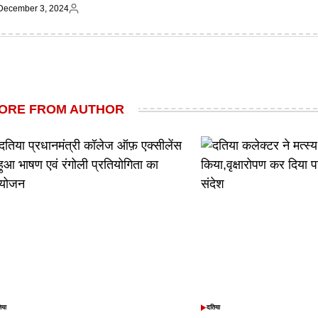
December 3, 2024
on
by
ted
Posted
by
ORE FROM AUTHOR
िया
दतिया
TED
POSTED