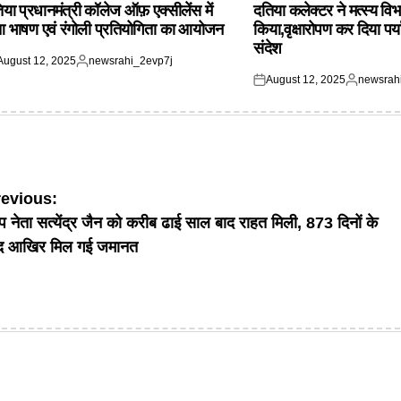
IN
िया प्रधानमंत्री कॉलेज ऑफ़ एक्सीलेंस में
दतिया कलेक्टर ने मत्स्य विभ
आ भाषण एवं रंगोली प्रतियोगिता का आयोजन
किया,वृक्षारोपण कर दिया पर्
संदेश
August 12, 2025
newsrahi_2evp7j
ted
Posted
August 12, 2025
newsrah
by
Posted
Posted
on
by
ost
revious:
 नेता सत्येंद्र जैन को करीब ढाई साल बाद राहत मिली, 873 दिनों के
avigation
द आखिर मिल गई जमानत