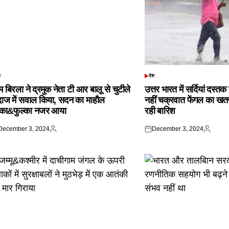
श
देश
TED
POSTED
IN
 बिरला ने द्रमुक नेता टी आर बालू से चुटीले
उत्तर भारत में सर्दियां दस्त
दाज में सवाल किया, सदन का माहौल
नहीं चक्रवात फेंगल का खतरा,
्का&फुल्का नजर आया
रही बारिश
December 3, 2024
December 3, 2024
ted
Posted
Posted
Posted
by
on
by