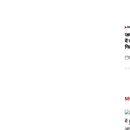
दे
POS
IN
जम
में
गि
Pos
on
M