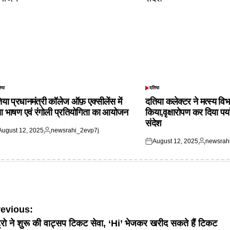
िया
दतिया
TED
POSTED
IN
िया प्रधानमंत्री कॉलेज ऑफ़ एक्सीलेंस में
दतिया कलेक्टर ने मत्स्य विभ
आ भाषण एवं रंगोली प्रतियोगिता का आयोजन
किया,वृक्षारोपण कर दिया पर्
संदेश
August 12, 2025
newsrahi_2evp7j
ted
Posted
August 12, 2025
newsrah
by
Posted
Posted
on
by
ost
revious:
ट्रो ने शुरू की वाट्सप टिकट सेवा, ‘Hi’ भेजकर खरीद सकते हैं टिकट
avigation