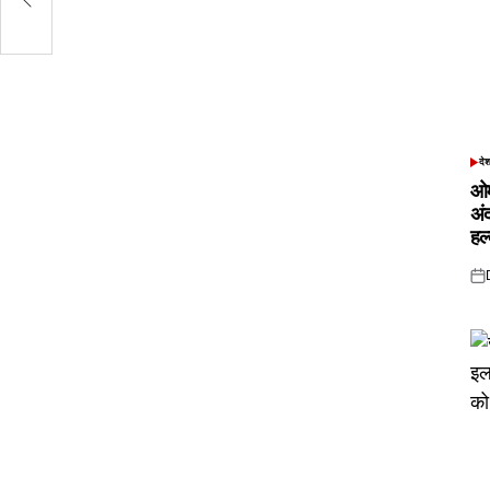
दे
POS
IN
ओम
अं
हल
Pos
on