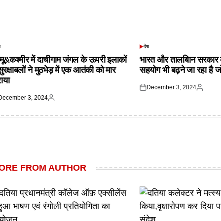
श
देश
TED
POSTED
IN
्मू&कश्मीर में दाचीगाम जंगल के ऊपरी इलाकों
भारत और तालबिान सरकार 
 सुरक्षाबलों ने मुठभेड़ में एक आतंकी को मार
सहयोग भी बढ़ने जा रहा है ज
राया
December 3, 2024
Posted
Posted
December 3, 2024
on
by
ted
Posted
by
ORE FROM AUTHOR