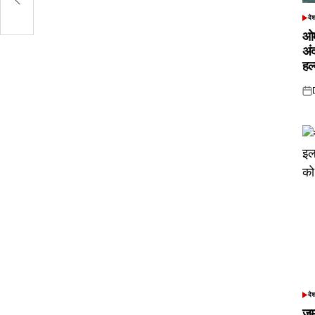
दे
POS
IN
ओम
अं
हल
Pos
on
दे
POS
IN
जम