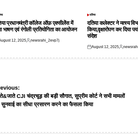
िया
दतिया
TED
POSTED
IN
िया प्रधानमंत्री कॉलेज ऑफ़ एक्सीलेंस में
दतिया कलेक्टर ने मत्स्य विभ
आ भाषण एवं रंगोली प्रतियोगिता का आयोजन
किया,वृक्षारोपण कर दिया पर्
संदेश
August 12, 2025
newsrahi_2evp7j
ted
Posted
August 12, 2025
newsrah
by
Posted
Posted
on
by
ost
revious:
ते&जाते CJI चंद्रचूड़ की बड़ी सौगात, सुप्रीम कोर्ट ने सभी मामलों
avigation
 सुनवाई का सीधा प्रसारण करने का फैसला किया