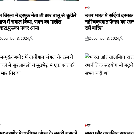
श
देश
TED
POSTED
IN
 बिरला ने द्रमुक नेता टी आर बालू से चुटीले
उत्तर भारत में सर्दियां दस्त
दाज में सवाल किया, सदन का माहौल
नहीं चक्रवात फेंगल का खतरा,
्का&फुल्का नजर आया
रही बारिश
December 3, 2024
December 3, 2024
ted
Posted
Posted
Posted
by
on
by
श
देश
TED
POSTED
IN
्मू&कश्मीर में दाचीगाम जंगल के ऊपरी इलाकों
भारत और तालबिान सरकार 