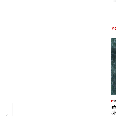
Y
दे
POS
IN
ओम
अं