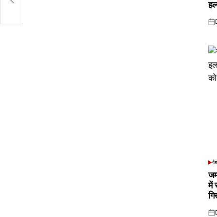
हल
Pos
on
दे
POS
IN
जम
में
गि
Pos