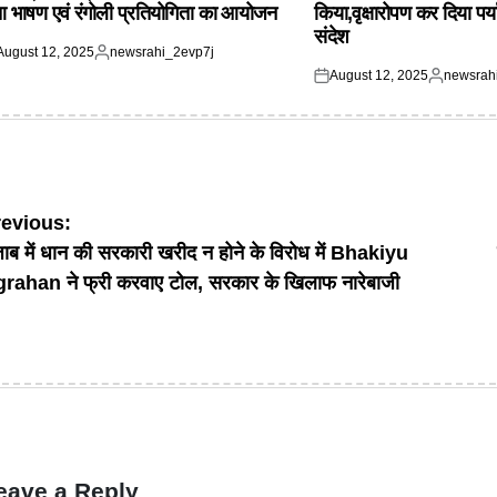
आ भाषण एवं रंगोली प्रतियोगिता का आयोजन
किया,वृक्षारोपण कर दिया पर्
संदेश
August 12, 2025
newsrahi_2evp7j
ted
Posted
August 12, 2025
newsrah
by
Posted
Posted
on
by
ost
revious:
जाब में धान की सरकारी खरीद न होने के विरोध में Bhakiyu
avigation
rahan ने फ्री करवाए टोल, सरकार के खिलाफ नारेबाजी
eave a Reply