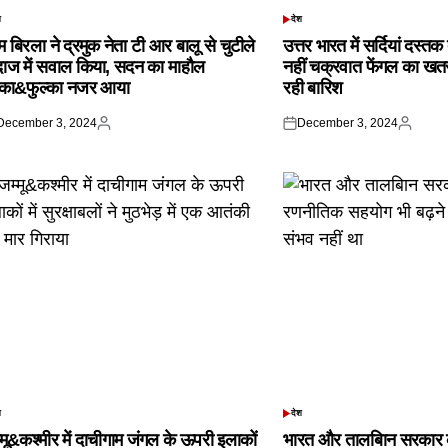
श
देश
TED
POSTED
IN
 बिरला ने द्रमुक नेता टी आर बालू से चुटीले
उत्तर भारत में सर्दियां दस्त
दाज में सवाल किया, सदन का माहौल
नहीं चक्रवात फेंगल का खतरा,
्का&फुल्का नजर आया
रही बारिश
December 3, 2024
December 3, 2024
ted
Posted
Posted
Posted
by
on
by
श
देश
TED
POSTED
IN
्मू&कश्मीर में दाचीगाम जंगल के ऊपरी इलाकों
भारत और तालबिान सरकार 