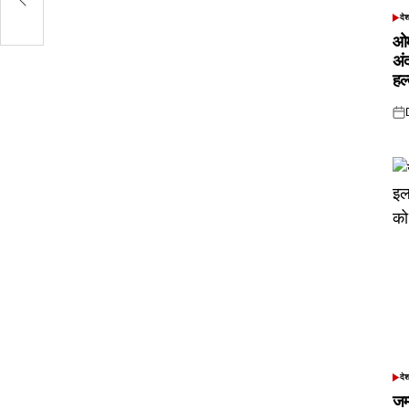
दे
POS
IN
ओम
अं
हल
Pos
on
दे
POS
IN
जम