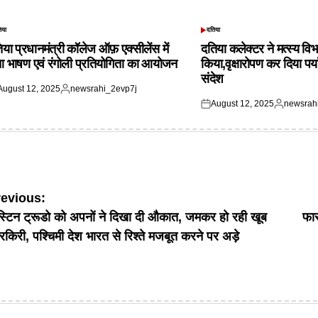
िया
दतिया
TED
POSTED
IN
िया प्रधानमंत्री कॉलेज ऑफ़ एक्सीलेंस में
दतिया कलेक्टर ने मत्स्य विभ
आ भाषण एवं रंगोली प्रतियोगिता का आयोजन
किया,वृक्षारोपण कर दिया पर्
संदेश
August 12, 2025
newsrahi_2evp7j
ted
Posted
August 12, 2025
newsrah
by
Posted
Posted
on
by
ost
revious:
्टिन ट्रूडो को अपनों ने दिखा दी औकात, जमकर हो रही खूब
फार
avigation
रकिरी, पश्चिमी देश भारत से रिश्ते मजबूत करने पर अड़े