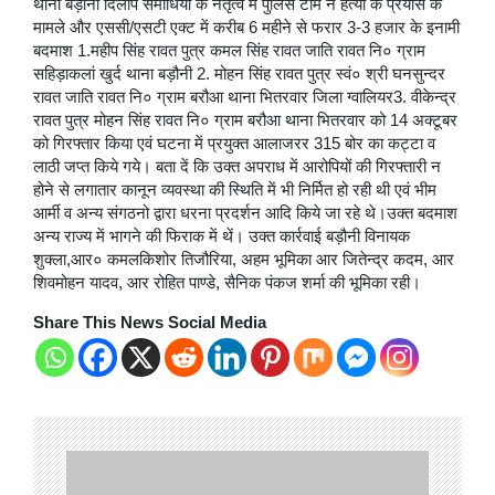
थाना बड़ौनी दिलीप समाधियां के नेतृत्व में पुलिस टीम ने हत्या के प्रयास के
मामले और एससी/एसटी एक्ट में करीब 6 महीने से फरार 3-3 हजार के इनामी
बदमाश 1.महीप सिंह रावत पुत्र कमल सिंह रावत जाति रावत नि० ग्राम
सहिड़ाकलां खुर्द थाना बड़ौनी 2. मोहन सिंह रावत पुत्र स्वं० श्री घनसुन्दर
रावत जाति रावत नि० ग्राम बरौआ थाना भितरवार जिला ग्वालियर3. वीकेन्द्र
रावत पुत्र मोहन सिंह रावत नि० ग्राम बरौआ थाना भितरवार को 14 अक्टूबर
को गिरफ्तार किया एवं घटना में प्रयुक्त आलाजरर 315 बोर का कट्टा व
लाठी जप्त किये गये। बता दें कि उक्त अपराध में आरोपियों की गिरफ्तारी न
होने से लगातार कानून व्यवस्था की स्थिति में भी निर्मित हो रही थी एवं भीम
आर्मी व अन्य संगठनो द्वारा धरना प्रदर्शन आदि किये जा रहे थे।उक्त बदमाश
अन्य राज्य में भागने की फिराक में थें। उक्त कार्रवाई बड़ौनी विनायक
शुक्ला,आर० कमलकिशोर तिजौरिया, अहम भूमिका आर जितेन्द्र कदम, आर
शिवमोहन यादव, आर रोहित पाण्डे, सैनिक पंकज शर्मा की भूमिका रही।
Share This News Social Media