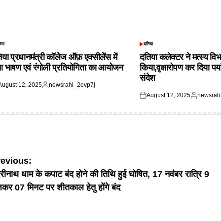
िया
दतिया
TED
POSTED
IN
िया प्रधानमंत्री कॉलेज ऑफ़ एक्सीलेंस में
दतिया कलेक्टर ने मत्स्य विभ
आ भाषण एवं रंगोली प्रतियोगिता का आयोजन
किया,वृक्षारोपण कर दिया पर्
संदेश
August 12, 2025
newsrahi_2evp7j
ted
Posted
August 12, 2025
newsrah
by
Posted
Posted
on
by
ost
revious:
रीनाथ धाम के कपाट बंद होने की तिथि हुई घोषित, 17 नवंबर रात्रि 9
avigation
कर 07 मिनट पर शीतकाल हेतु होंगे बंद