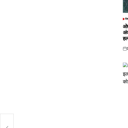
दे
POS
IN
ओम
अं
हल
Pos
on
ई
ट