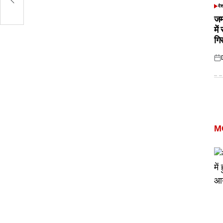
दे
POS
IN
जम
में
गि
Pos
on
M