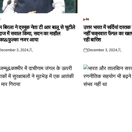
श
देश
TED
POSTED
IN
 बिरला ने द्रमुक नेता टी आर बालू से चुटीले
उत्तर भारत में सर्दियां दस्त
दाज में सवाल किया, सदन का माहौल
नहीं चक्रवात फेंगल का खतरा,
्का&फुल्का नजर आया
रही बारिश
December 3, 2024
December 3, 2024
ted
Posted
Posted
Posted
by
on
by