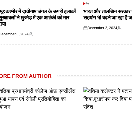
श
देश
TED
POSTED
IN
्मू&कश्मीर में दाचीगाम जंगल के ऊपरी इलाकों
भारत और तालबिान सरकार 
 सुरक्षाबलों ने मुठभेड़ में एक आतंकी को मार
सहयोग भी बढ़ने जा रहा है ज
राया
December 3, 2024
Posted
Posted
December 3, 2024
on
by
ted
Posted
by
ORE FROM AUTHOR