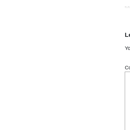
L
Yo
C