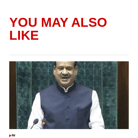
YOU MAY ALSO
LIKE
देश
POSTED