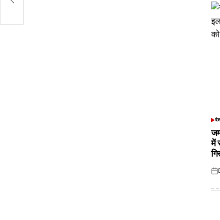
दे
POS
IN
जम
में
गि
Pos
on