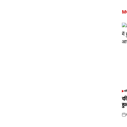
M
दत
POS
IN
दत
हु
Pos
on