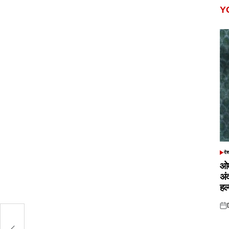
Y
दे
POS
IN
ओम
अं
हल
Pos
on