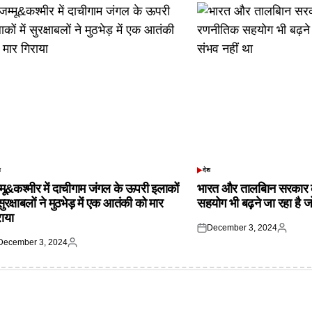
श
देश
TED
POSTED
IN
्मू&कश्मीर में दाचीगाम जंगल के ऊपरी इलाकों
भारत और तालबिान सरकार 
 सुरक्षाबलों ने मुठभेड़ में एक आतंकी को मार
सहयोग भी बढ़ने जा रहा है ज
राया
December 3, 2024
Posted
Posted
December 3, 2024
on
by
ted
Posted
by