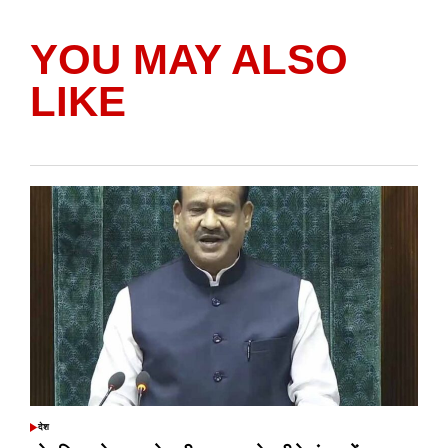
YOU MAY ALSO
LIKE
देश
POSTED
IN