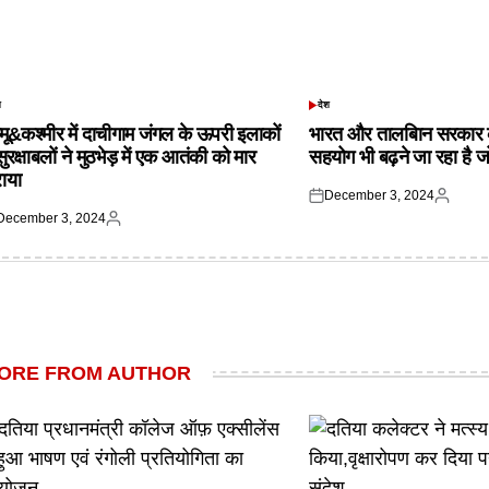
श
देश
TED
POSTED
IN
्मू&कश्मीर में दाचीगाम जंगल के ऊपरी इलाकों
भारत और तालबिान सरकार 
 सुरक्षाबलों ने मुठभेड़ में एक आतंकी को मार
सहयोग भी बढ़ने जा रहा है ज
राया
December 3, 2024
Posted
Posted
December 3, 2024
on
by
ted
Posted
by
ORE FROM AUTHOR