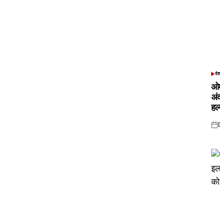
दे
POS
IN
ओम
अं
हल
Pos
on