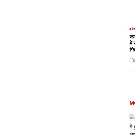
दे
POS
IN
जम
में
गि
Pos
on
M