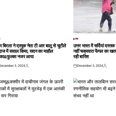
श
देश
TED
POSTED
IN
 बिरला ने द्रमुक नेता टी आर बालू से चुटीले
उत्तर भारत में सर्दियां दस्त
दाज में सवाल किया, सदन का माहौल
नहीं चक्रवात फेंगल का खतरा,
्का&फुल्का नजर आया
रही बारिश
December 3, 2024
December 3, 2024
ted
Posted
Posted
Posted
by
on
by