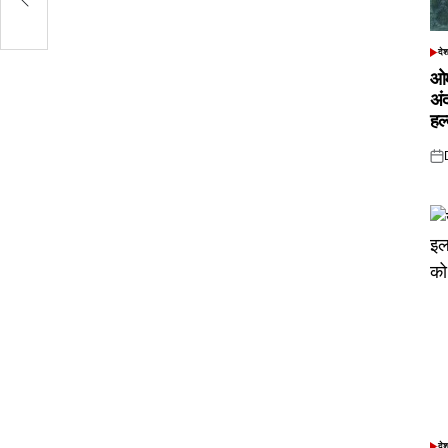
दे
POS
IN
ओम
अं
हल
Pos
on
दे