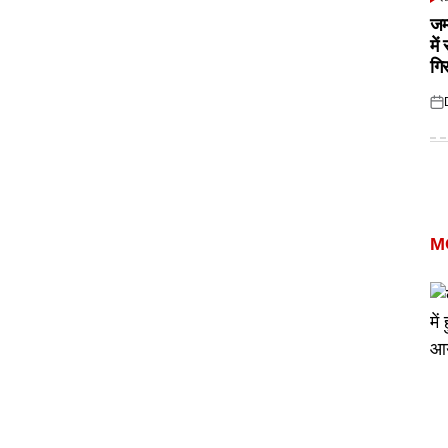
POS
IN
जम
में
गि
Pos
on
M