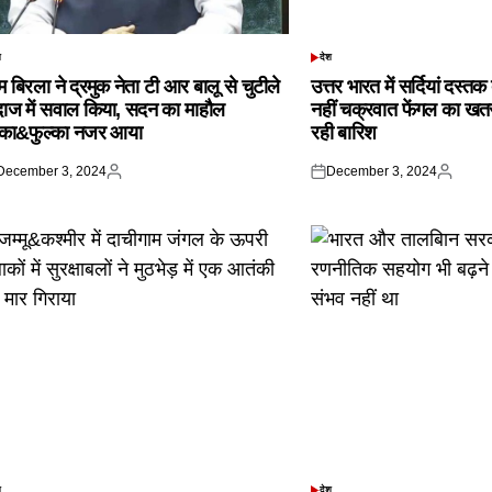
श
देश
TED
POSTED
IN
 बिरला ने द्रमुक नेता टी आर बालू से चुटीले
उत्तर भारत में सर्दियां दस्त
दाज में सवाल किया, सदन का माहौल
नहीं चक्रवात फेंगल का खतरा,
्का&फुल्का नजर आया
रही बारिश
December 3, 2024
December 3, 2024
ted
Posted
Posted
Posted
by
on
by
श
देश