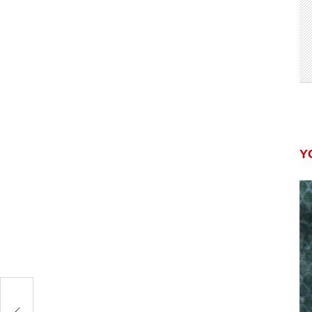
Y
क्ष