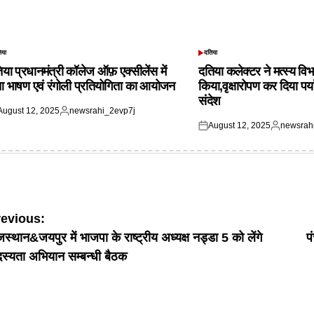
िया
दतिया
TED
POSTED
IN
िया प्रधानमंत्री कॉलेज ऑफ़ एक्सीलेंस में
दतिया कलेक्टर ने मत्स्य विभ
आ भाषण एवं रंगोली प्रतियोगिता का आयोजन
किया,वृक्षारोपण कर दिया पर्
संदेश
August 12, 2025
newsrahi_2evp7j
ted
Posted
August 12, 2025
newsrah
by
Posted
Posted
on
by
ost
revious:
जस्थान&जयपुर में भाजपा के राष्ट्रीय अध्यक्ष नड्डा 5 को लेंगे
प
avigation
स्यता अभियान सम्बन्धी बैठक