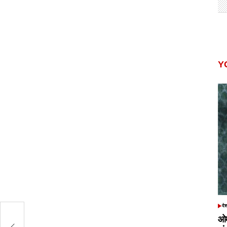
Y
दे
POS
IN
ओम