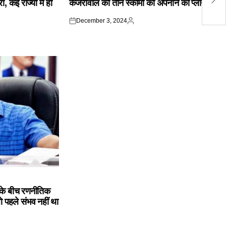
 कई राज्यों में हो
केजरीवाल की तीन स्कीमों को अपनाने का प्लान
औप
December 3, 2024
Posted
Posted
on
by
के बीच रणनीतिक
ो पहले संभव नहीं था