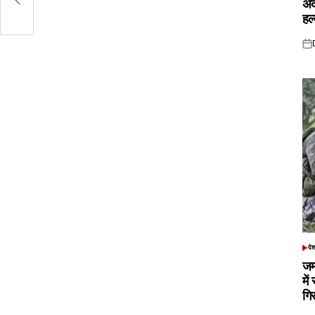
अं
हल
Pos
on
दे
POS
IN
जम
में
गि