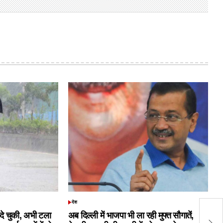
देश
POSTED
दि
IN
क दे चुकी, अभी टला
अब दिल्ली में भाजपा भी ला रही मुफ्त सौगातें,
सि