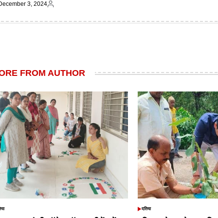
December 3, 2024
on
by
ted
Posted
by
ORE FROM AUTHOR
िया
दतिया
TED
POSTED
IN