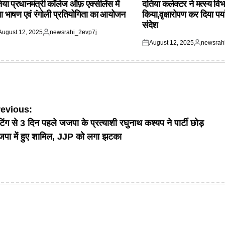
िया प्रधानमंत्री कॉलेज ऑफ़ एक्सीलेंस में
दतिया कलेक्टर ने मत्स्य विभ
आ भाषण एवं रंगोली प्रतियोगिता का आयोजन
किया,वृक्षारोपण कर दिया पर्
संदेश
August 12, 2025
newsrahi_2evp7j
ted
Posted
August 12, 2025
newsrah
by
Posted
Posted
on
by
ost
revious:
टिंग से 3 दिन पहले जजपा के प्रत्याशी रघुनाथ कश्यप ने पार्टी छोड़
avigation
जपा में हुए शामिल, JJP को लगा झटका