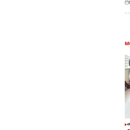
Pos
on
M
दत
POS
IN