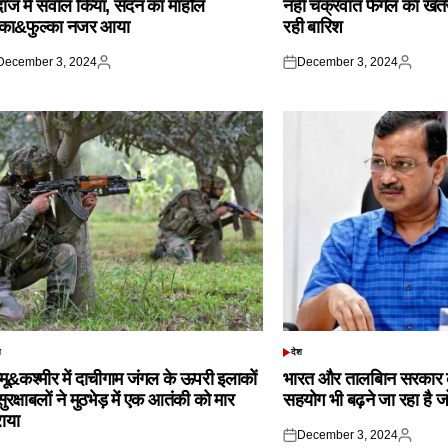
दाज में सवाल किया, सदन का माहौल
नहीं चक्रवात फेंगल का खतरा,
्का&फुल्का नजर आया
रही बारिश
December 3, 2024
December 3, 2024
ted
Posted
Posted
Posted
by
on
by
श
देश
TED
POSTED
IN
्मू&कश्मीर में दाचीगाम जंगल के ऊपरी इलाकों
भारत और तालबिान सरकार 
 सुरक्षाबलों ने मुठभेड़ में एक आतंकी को मार
सहयोग भी बढ़ने जा रहा है ज
राया
December 3, 2024
Posted
Posted