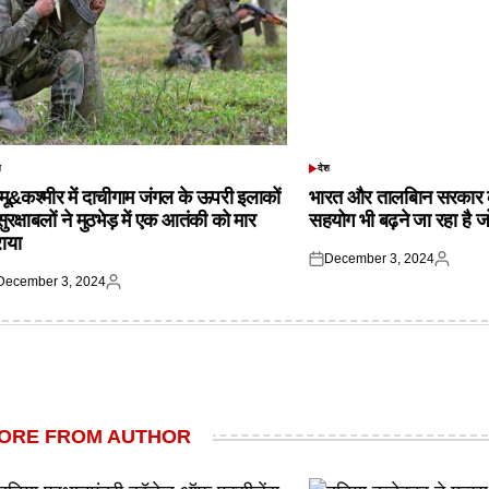
श
देश
TED
POSTED
IN
्मू&कश्मीर में दाचीगाम जंगल के ऊपरी इलाकों
भारत और तालबिान सरकार 
 सुरक्षाबलों ने मुठभेड़ में एक आतंकी को मार
सहयोग भी बढ़ने जा रहा है ज
राया
December 3, 2024
Posted
Posted
December 3, 2024
on
by
ted
Posted
by
ORE FROM AUTHOR