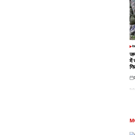
दे
POS
IN
जम
में
गि
Pos
on
M