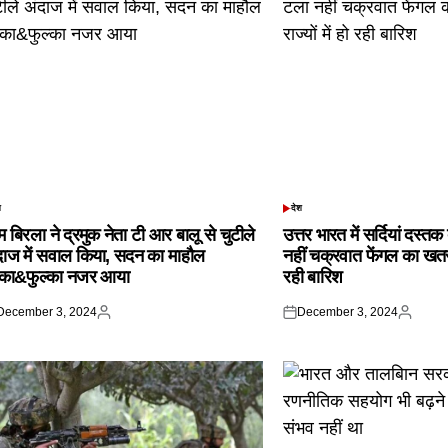
श
देश
TED
POSTED
IN
 बिरला ने द्रमुक नेता टी आर बालू से चुटीले
उत्तर भारत में सर्दियां दस्त
दाज में सवाल किया, सदन का माहौल
नहीं चक्रवात फेंगल का खतरा,
्का&फुल्का नजर आया
रही बारिश
December 3, 2024
December 3, 2024
ted
Posted
Posted
Posted
by
on
by