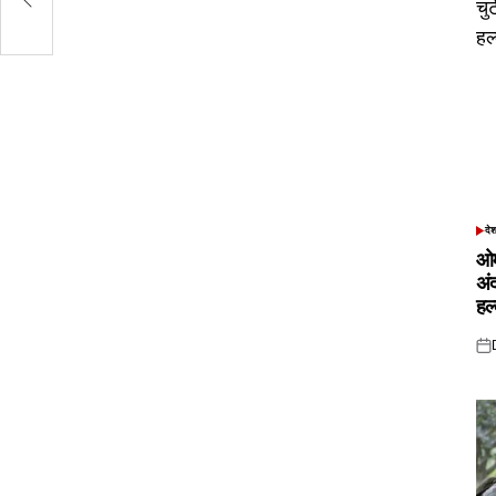
्ठी
दे
POS
IN
ओम
अं
हल
Pos
on