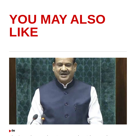
YOU MAY ALSO
LIKE
देश
POSTED